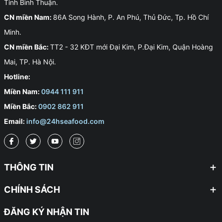
Tỉnh Bình Thuận.
Đóng Gói:
Mực ống đỏ được đóng gói cẩn thận, đảm bảo
CN miền Nam:
86A Song Hành, P. An Phú, Thủ Đức, Tp. Hồ Chí
vệ sinh an toàn thực phẩm và dễ dàng vận chuyển.
Minh.
CN miền Bắc:
TT2 - 32 KĐT mới Đại Kim, P.Đại Kim, Quận Hoàng
Mai, TP. Hà Nội.
Hotline:
Miền Nam:
0944 111 911
Miền Bắc:
0902 862 911
Email:
info@24hseafood.com
THÔNG TIN
CHÍNH SÁCH
ĐĂNG KÝ NHẬN TIN