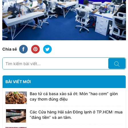
Chia sẻ
BÀI VIẾT MỚI
Bao tử cá basa xào sả ớt: Món “hao cơm” giòn
cay thơm đúng điệu
Các Cửa hàng Hải sản Đông lạnh ở TP.HCM: mua
“đáng tiền” và an tâm.