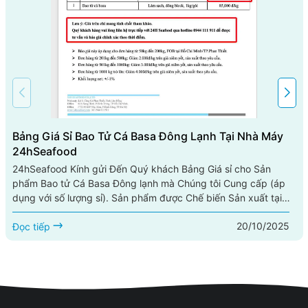
Bảng Giá Sỉ Bao Tử Cá Basa Đông Lạnh Tại Nhà Máy
24hSeafood
24hSeafood Kính gửi Đến Quý khách Bảng Giá sỉ cho Sản
phẩm Bao tử Cá Basa Đông lạnh mà Chúng tôi Cung cấp (áp
dụng với số lượng sỉ). Sản phẩm được Chế biến Sản xuất tại
Nhà máy Chế biến Thủy sản 24hSeafood. Cấp đông theo tiêu
20/10/2025
chuẩn IQF. BÁO GIÁ SỈ BAO TỬ CÁ BASA ĐÔNG LẠNH CỦA
Đọc tiếp
24HSEAFOOD BÁO GIÁ VÀ QUY CÁCH SẢN PHẨM – MIỀN
NAM Kính gửi: QUÝ ĐỐI TÁC Chúng tôi kính gửi đến Quý Đối
tác giá bán các...