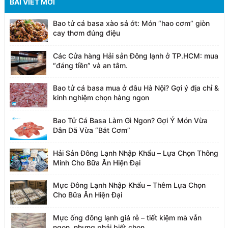
BÀI VIẾT MỚI
Bao tử cá basa xào sả ớt: Món “hao cơm” giòn
cay thơm đúng điệu
Các Cửa hàng Hải sản Đông lạnh ở TP.HCM: mua
“đáng tiền” và an tâm.
Bao tử cá basa mua ở đâu Hà Nội? Gợi ý địa chỉ &
kinh nghiệm chọn hàng ngon
Bao Tử Cá Basa Làm Gì Ngon? Gợi Ý Món Vừa
Dân Dã Vừa “Bắt Cơm”
Hải Sản Đông Lạnh Nhập Khẩu – Lựa Chọn Thông
Minh Cho Bữa Ăn Hiện Đại
Mực Đông Lạnh Nhập Khẩu – Thêm Lựa Chọn
Cho Bữa Ăn Hiện Đại
Mực ống đông lạnh giá rẻ – tiết kiệm mà vẫn
ngon, nhưng phải biết chọn