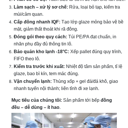
Làm sạch – xử lý sơ chế:
Rửa, loại bỏ tạp, kiểm tra
mùi/cảm quan.
Cấp đông nhanh IQF:
Tạo lớp glaze mỏng bảo vệ bề
mặt, giảm thất thoát khi rã đông.
Đóng gói theo quy cách:
Túi PE/PA đạt chuẩn, in
nhãn phụ đầy đủ thông tin lô.
Bảo quản kho lạnh -18°C:
Xếp pallet đúng quy trình,
FIFO theo lô.
Kiểm tra trước khi xuất:
Nhiệt độ tâm sản phẩm, tỉ lệ
glaze, bao bì kín, tem mác đúng.
Vận chuyển lạnh:
Thùng xốp + gel đá/đá khô, giao
nhanh tuyến nội thành; liên tỉnh đi xe lạnh.
Mục tiêu của chúng tôi:
Sản phẩm tới bếp
đồng
đều – dễ dùng – ít hao
.