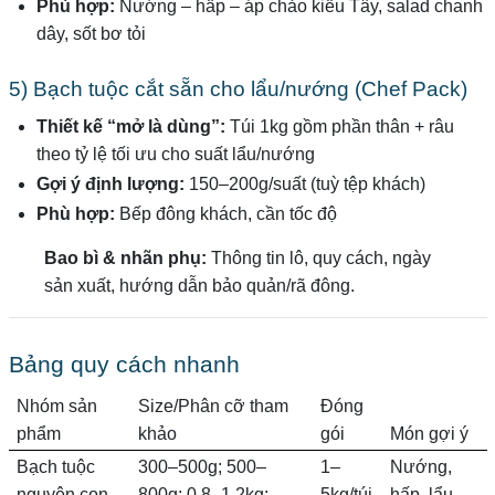
Phù hợp:
Nướng – hấp – áp chảo kiểu Tây, salad chanh
dây, sốt bơ tỏi
5) Bạch tuộc cắt sẵn cho lẩu/nướng (Chef Pack)
Thiết kế “mở là dùng”:
Túi 1kg gồm phần thân + râu
theo tỷ lệ tối ưu cho suất lẩu/nướng
Gợi ý định lượng:
150–200g/suất (tuỳ tệp khách)
Phù hợp:
Bếp đông khách, cần tốc độ
Bao bì & nhãn phụ:
Thông tin lô, quy cách, ngày
sản xuất, hướng dẫn bảo quản/rã đông.
Bảng quy cách nhanh
Nhóm sản
Size/Phân cỡ tham
Đóng
phẩm
khảo
gói
Món gợi ý
Bạch tuộc
300–500g; 500–
1–
Nướng,
nguyên con
800g; 0.8–1.2kg;
5kg/túi
hấp, lẩu