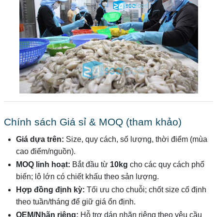
Chính sách Giá sỉ & MOQ (tham khảo)
Giá dựa trên:
Size, quy cách, số lượng, thời điểm (mùa
cao điểm/nguồn).
MOQ linh hoạt:
Bắt đầu từ
10kg
cho các quy cách phổ
biến; lô lớn có chiết khấu theo sản lượng.
Hợp đồng định kỳ:
Tối ưu cho chuỗi; chốt size cố định
theo tuần/tháng để giữ giá ổn định.
OEM/Nhãn riêng:
Hỗ trợ dán nhãn riêng theo yêu cầu