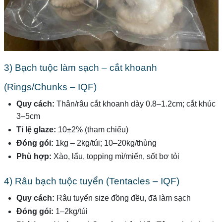
3) Bạch tuộc làm sạch – cắt khoanh
(Rings/Chunks – IQF)
Quy cách:
Thân/râu cắt khoanh dày 0.8–1.2cm; cắt khúc
3–5cm
Tỉ lệ glaze:
10±2% (tham chiếu)
Đóng gói:
1kg – 2kg/túi; 10–20kg/thùng
Phù hợp:
Xào, lẩu, topping mì/miến, sốt bơ tỏi
4) Râu bạch tuộc tuyển (Tentacles – IQF)
Quy cách:
Râu tuyển size đồng đều, đã làm sạch
Đóng gói:
1–2kg/túi