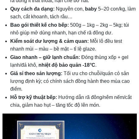
rã đông ít thất thoát, hạn chế bỡ nát.
Quy cách đa dạng:
Nguyên con,
baby
5–20 con/kg, làm
sạch, cắt khoanh, tách râu…
Bao gói thiết kế cho bếp:
500g – 1kg – 2kg – 5kg; túi
nhỏ giúp mở dùng nhanh, hạn chế rã đông dư.
Kiểm soát dư lượng & cảm quan:
Mỗi lô đều test
nhanh mùi – màu – bề mặt – tỉ lệ glaze.
Giao nhanh – giữ lạnh chuẩn:
Đóng thùng xốp + gel
lạnh/đá khô,
nhiệt độ bảo quản -18°C
.
Giá sỉ theo sản lượng:
Tối ưu cho chuỗi/quán có sản
lượng định kỳ; có chính sách đồng hành theo mùa cao
điểm.
Hỗ trợ kỹ thuật bếp:
Hướng dẫn rã đông/nêm nếm/cắt
chia, giảm hao hụt – tăng tốc độ lên món.