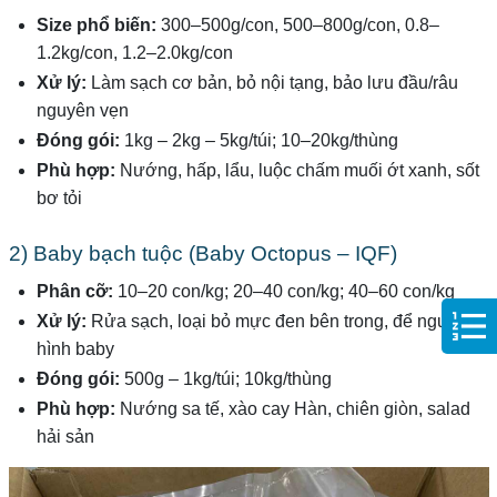
Size phổ biến:
300–500g/con, 500–800g/con, 0.8–
1.2kg/con, 1.2–2.0kg/con
Xử lý:
Làm sạch cơ bản, bỏ nội tạng, bảo lưu đầu/râu
nguyên vẹn
Đóng gói:
1kg – 2kg – 5kg/túi; 10–20kg/thùng
Phù hợp:
Nướng, hấp, lẩu, luộc chấm muối ớt xanh, sốt
bơ tỏi
2) Baby bạch tuộc (Baby Octopus – IQF)
Phân cỡ:
10–20 con/kg; 20–40 con/kg; 40–60 con/kg
Xử lý:
Rửa sạch, loại bỏ mực đen bên trong, để nguyên
hình baby
Đóng gói:
500g – 1kg/túi; 10kg/thùng
Phù hợp:
Nướng sa tế, xào cay Hàn, chiên giòn, salad
hải sản