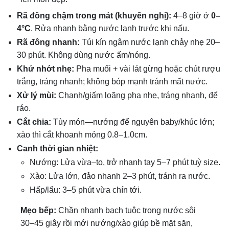
Rã đông chậm trong mát (khuyến nghị):
4–8 giờ ở
0–
4°C
. Rửa nhanh bằng nước lạnh trước khi nấu.
Rã đông nhanh:
Túi kín ngâm nước lạnh chảy nhẹ 20–
30 phút. Không dùng nước ấm/nóng.
Khử nhớt nhẹ:
Pha muối + vài lát gừng hoặc chút rượu
trắng, tráng nhanh; không bóp mạnh tránh mất nước.
Xử lý mùi:
Chanh/giấm loãng pha nhẹ, tráng nhanh, để
ráo.
Cắt chia:
Tùy món—nướng để nguyên baby/khúc lớn;
xào thì cắt khoanh mỏng 0.8–1.0cm.
Canh thời gian nhiệt:
Nướng: Lửa vừa–to, trở nhanh tay 5–7 phút tuỳ size.
Xào: Lửa lớn, đảo nhanh 2–3 phút, tránh ra nước.
Hấp/lẩu: 3–5 phút vừa chín tới.
Mẹo bếp:
Chần nhanh bạch tuộc trong nước sôi
30–45 giây rồi mới nướng/xào giúp bề mặt săn,