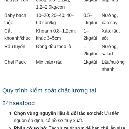
1.2–2.0kg/con
Baby bạch
10–20; 20–40; 40–
0.5–
Nướng,
tuộc
60 con/kg
1kg/túi
xào cay
Cắt
Khoanh 0.8–1.2cm;
1–
Xào, lẩu,
khoanh/khúc
khúc 3–5cm
2kg/túi
sốt
Râu tuyển
Đồng đều theo lô
1–
Nướng,
2kg/túi
salad
Chef Pack
Mix thân+râu
1kg/túi
Lẩu/nướng
nhanh
Quy trình kiểm soát chất lượng tại
24hseafood
Chọn vùng nguyên liệu & đối tác sơ chế:
Ưu tiên
nguồn ổn định, có hồ sơ truy xuất.
Phân cỡ sơ bộ:
Tách size từ sớm để hạn chế lẫn size.