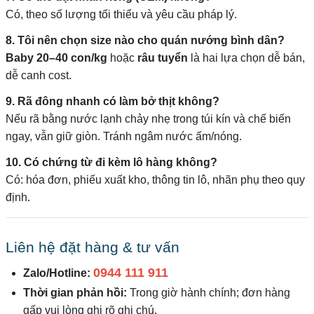
Có, theo số lượng tối thiểu và yêu cầu pháp lý.
8. Tôi nên chọn size nào cho quán nướng bình dân?
Baby 20–40 con/kg
hoặc
râu tuyển
là hai lựa chọn dễ bán,
dễ canh cost.
9. Rã đông nhanh có làm bở thịt không?
Nếu rã bằng nước lạnh chảy nhẹ trong túi kín và chế biến
ngay, vẫn giữ giòn. Tránh ngâm nước ấm/nóng.
10. Có chứng từ đi kèm lô hàng không?
Có: hóa đơn, phiếu xuất kho, thông tin lô, nhãn phụ theo quy
định.
Liên hệ đặt hàng & tư vấn
0944 111 911
Zalo/Hotline:
Thời gian phản hồi:
Trong giờ hành chính; đơn hàng
gấp vui lòng ghi rõ ghi chú.