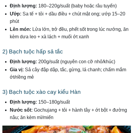
Định lượng:
180–220g/suất (baby hoặc râu tuyển)
Ướp:
Sa tế + tỏi + dầu điều + chút mật ong; ướp 15–20
phút
Lên món:
Lửa lớn, trở đều, phết sốt trong lúc nướng, ăn
kèm dưa leo + xà lách + muối ớt xanh
2) Bạch tuộc hấp sả tắc
Định lượng:
200g/suất (nguyên con cỡ nhỏ/khúc)
Gia vị:
Sả cây đập dập, tắc, gừng, lá chanh; chấm mắm
ớt/riềng mẻ
3) Bạch tuộc xào cay kiểu Hàn
Định lượng:
150–180g/suất
Nước sốt:
Gochujang + tỏi + hành tây + ớt bột + đường
nâu; ăn kèm mì/miến