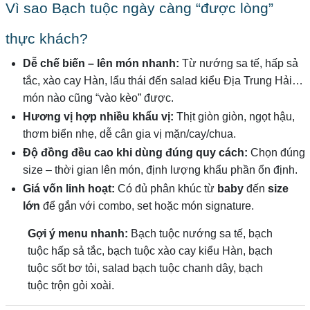
Vì sao Bạch tuộc ngày càng “được lòng”
thực khách?
Dễ chế biến – lên món nhanh:
Từ nướng sa tế, hấp sả
tắc, xào cay Hàn, lẩu thái đến salad kiểu Địa Trung Hải…
món nào cũng “vào kèo” được.
Hương vị hợp nhiều khẩu vị:
Thịt giòn giòn, ngọt hậu,
thơm biển nhẹ, dễ cân gia vị mặn/cay/chua.
Độ đồng đều cao khi dùng đúng quy cách:
Chọn đúng
size – thời gian lên món, định lượng khẩu phần ổn định.
Giá vốn linh hoạt:
Có đủ phân khúc từ
baby
đến
size
lớn
để gắn với combo, set hoặc món signature.
Gợi ý menu nhanh:
Bạch tuộc nướng sa tế, bạch
tuộc hấp sả tắc, bạch tuộc xào cay kiểu Hàn, bạch
tuộc sốt bơ tỏi, salad bạch tuộc chanh dây, bạch
tuộc trộn gỏi xoài.