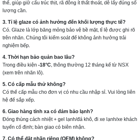
thể, giúp giữ cấu trúc thịt, rã đông ít thất thoát, dễ lấy đúng số
lượng cần.
3. Tỉ lệ glaze có ảnh hưởng đến khối lượng thực tế?
Có. Glaze là lớp băng mỏng bảo vệ bề mặt, tỉ lệ được ghi rõ
trên nhãn. Chúng tôi kiểm soát để không ảnh hưởng trải
nghiệm bếp.
4. Thời hạn bảo quản bao lâu?
Trong điều kiện
-18°C
, thông thường 12 tháng kể từ NSX
(xem trên nhãn lô).
5. Có cấp mẫu thử không?
Có thể cấp mẫu cho đơn vị có nhu cầu nhập sỉ. Vui lòng liên
hệ để sắp xếp.
6. Giao hàng tỉnh xa có đảm bảo lạnh?
Đóng thùng cách nhiệt + gel lạnh/đá khô, đi xe lạnh/xe khách
tuyến cố định; bàn giao có biên nhận.
7. Có thể đặt nhãn riêng (OEM) không?