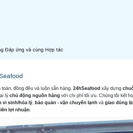
ng Đáp ứng và cùng Hợp tác
hSeafood
 toàn, đồng đều và luôn sẵn hàng.
24hSeafood
xây dựng
chuỗ
ại lý
chủ động nguồn hàng
với chi phí tối ưu. Chúng tôi kết 
 vi sinh/hóa lý
,
bảo quản - vận chuyển lạnh
và
giao đúng lị
iên lợi nhuận
.