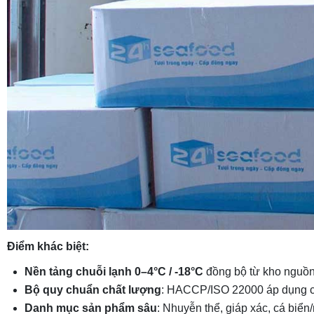
Điểm khác biệt:
Nền tảng chuỗi lạnh 0–4°C / -18°C
đồng bộ từ kho nguồn
Bộ quy chuẩn chất lượng
: HACCP/ISO 22000 áp dụng ch
Danh mục sản phẩm sâu
: Nhuyễn thể, giáp xác, cá biể