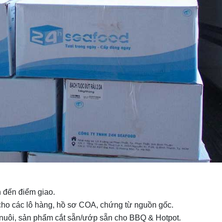
 đến điểm giao.
o các lô hàng, hồ sơ COA, chứng từ nguồn gốc.
n/nuôi, sản phẩm cắt sẵn/ướp sẵn cho BBQ & Hotpot.