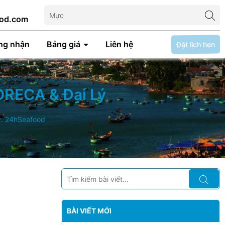
od.com
Đặt lịch hẹn
ng nhận
Bảng giá
Liên hệ
ORECA & Đại Lý
ý: 24hSeafood
BÀI VIẾT MỚI