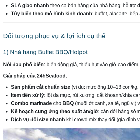
SLA giao nhanh
theo ca bán hàng của nhà hàng; hỗ trợ
d
Tùy biến theo mô hình kinh doanh
: buffet, alacarte, bếp
Đối tượng phục vụ & lợi ích cụ thể
1) Nhà hàng Buffet BBQ/Hotpot
Nỗi đau phổ biến:
biến động giá, thiếu hụt vào giờ cao điểm,
Giải pháp của 24hSeafood:
Sản phẩm cắt chuẩn size
(ví dụ: mực ống 10–13 con/kg,
Item tiền xử lý
: lột da mực, rút xương, cắt khoanh/khía caro;
Combo marinade
cho
BBQ
(muối ớt xanh, sa tế, ngũ vị) 
Kế hoạch cung ứng theo suất ăn/giờ
: cân đối hàng sớ
Dịch vụ đổi size nhanh
khi crowd mix thay đổi (gia đình v