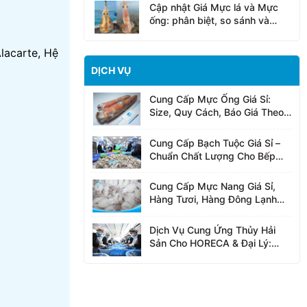
Cập nhật Giá Mực lá và Mực
ống: phân biệt, so sánh và
cách mua cho đúng
lacarte, Hệ
DỊCH VỤ
Cung Cấp Mực Ống Giá Sỉ:
Size, Quy Cách, Báo Giá Theo
Ngày
Cung Cấp Bạch Tuộc Giá Sỉ –
Chuẩn Chất Lượng Cho Bếp
Chuyên Nghiệp
Cung Cấp Mực Nang Giá Sỉ,
Hàng Tươi, Hàng Đông Lạnh
IQF, Chuẩn HACCP
Dịch Vụ Cung Ứng Thủy Hải
Sản Cho HORECA & Đại Lý:
24hSeafood