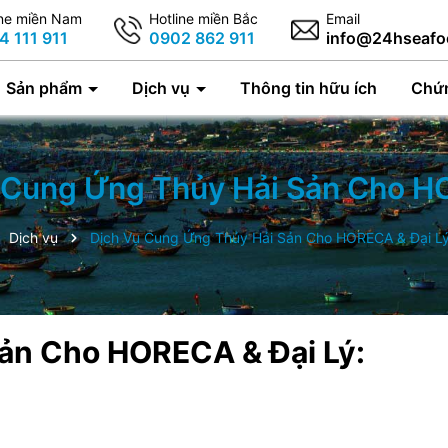
ine miền Nam
Hotline miền Bắc
Email
4 111 911
0902 862 911
info@24hseafo
Sản phẩm
Dịch vụ
Thông tin hữu ích
Chứ
 Cung Ứng Thủy Hải Sản Cho H
Dịch vụ
Dịch Vụ Cung Ứng Thủy Hải Sản Cho HORECA & Đại L
ản Cho HORECA & Đại Lý: