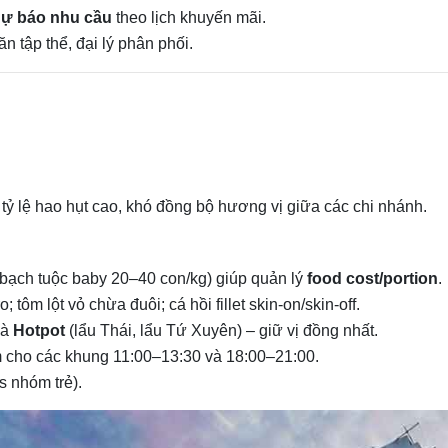
ự báo nhu cầu
theo lịch khuyến mãi.
 ăn tập thể, đại lý phân phối.
 tỷ lệ hao hụt cao, khó đồng bộ hương vị giữa các chi nhánh.
 bạch tuộc baby 20–40 con/kg) giúp quản lý
food cost/portion
.
 tôm lột vỏ chừa đuôi; cá hồi fillet skin-on/skin-off.
và
Hotpot
(lẩu Thái, lẩu Tứ Xuyên) – giữ vị đồng nhất.
m cho các khung 11:00–13:30 và 18:00–21:00.
s nhóm trẻ).