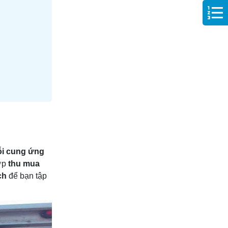
i cung ứng
hợp
thu mua
ch
để bạn tập