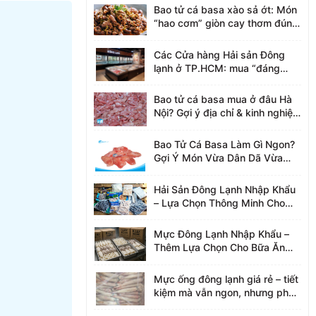
Bao tử cá basa xào sả ớt: Món
“hao cơm” giòn cay thơm đúng
điệu
Các Cửa hàng Hải sản Đông
lạnh ở TP.HCM: mua “đáng
tiền” và an tâm.
Bao tử cá basa mua ở đâu Hà
Nội? Gợi ý địa chỉ & kinh nghiệm
chọn hàng ngon
Bao Tử Cá Basa Làm Gì Ngon?
Gợi Ý Món Vừa Dân Dã Vừa
“Bắt Cơm”
Hải Sản Đông Lạnh Nhập Khẩu
– Lựa Chọn Thông Minh Cho
Bữa Ăn Hiện Đại
Mực Đông Lạnh Nhập Khẩu –
Thêm Lựa Chọn Cho Bữa Ăn
Hiện Đại
Mực ống đông lạnh giá rẻ – tiết
kiệm mà vẫn ngon, nhưng phải
biết chọn