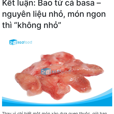
Kết luận: Bao tử cá basa –
nguyên liệu nhỏ, món ngon
thì “không nhỏ”
Thay vì chỉ biết một món xào dưa quen thuộc, giờ bạn