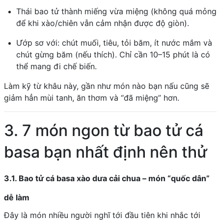
Thái bao tử thành miếng vừa miệng (không quá mỏng
để khi xào/chiên vẫn cảm nhận được độ giòn).
Ướp sơ với: chút muối, tiêu, tỏi băm, ít nước mắm và
chút gừng băm (nếu thích). Chỉ cần 10–15 phút là có
thể mang đi chế biến.
Làm kỹ từ khâu này, gần như món nào bạn nấu cũng sẽ
giảm hẳn mùi tanh, ăn thơm và “đã miệng” hơn.
3. 7 món ngon từ bao tử cá
basa bạn nhất định nên thử
3.1. Bao tử cá basa xào dưa cải chua – món “quốc dân”
dễ làm
Đây là món nhiều người nghĩ tới đầu tiên khi nhắc tới