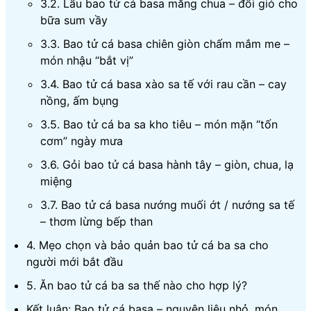
3.2. Lẩu bao tử cá basa măng chua – đổi gió cho
bữa sum vầy
3.3. Bao tử cá basa chiên giòn chấm mắm me –
món nhậu “bắt vị”
3.4. Bao tử cá basa xào sa tế với rau cần – cay
nồng, ấm bụng
3.5. Bao tử cá ba sa kho tiêu – món mặn “tốn
cơm” ngày mưa
3.6. Gỏi bao tử cá basa hành tây – giòn, chua, lạ
miệng
3.7. Bao tử cá basa nướng muối ớt / nướng sa tế
– thơm lừng bếp than
4. Mẹo chọn và bảo quản bao tử cá ba sa cho
người mới bắt đầu
5. Ăn bao tử cá ba sa thế nào cho hợp lý?
Kết luận: Bao tử cá basa – nguyên liệu nhỏ, món