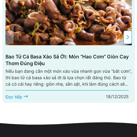
Bao Tử Cá Basa Xào Sả Ớt: Món “hao Cơm” Giòn Cay
Thơm Đúng Điệu
Nếu bạn đang cần một món xào vừa nhanh gọn vừa “bắt cơm”,
thì bao tử cá basa xào sả ớt là lựa chọn rất đáng thử. Bao tử
cá có cái hay riêng: giòn nhẹ, sần sật, khi làm đúng cách sẽ
sạch mùi, thấm vị, ăn hoài không ngán. Kết hợp với sả băm
18/12/2025
thơm nồng và ớt cay the, món này lên đĩa là mùi thơm bốc lên
Đọc tiếp
đã thấy đói. Bài viết này hướng dẫn bạn cách...