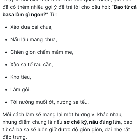
đã có thêm nhiều gợi ý để trả lời cho câu hỏi:
“Bao tử cá
basa làm gì ngon?”
Từ:
Xào dưa cải chua,
Nấu lẩu măng chua,
Chiên giòn chấm mắm me,
Xào sa tế rau cần,
Kho tiêu,
Làm gỏi,
Tới nướng muối ớt, nướng sa tế…
Mỗi cách làm sẽ mang lại một hương vị khác nhau,
nhưng điểm chung là nếu
sơ chế kỹ, nấu đúng lửa
, bao
tử cá ba sa sẽ luôn giữ được độ giòn giòn, dai nhẹ rất
đặc trưng.