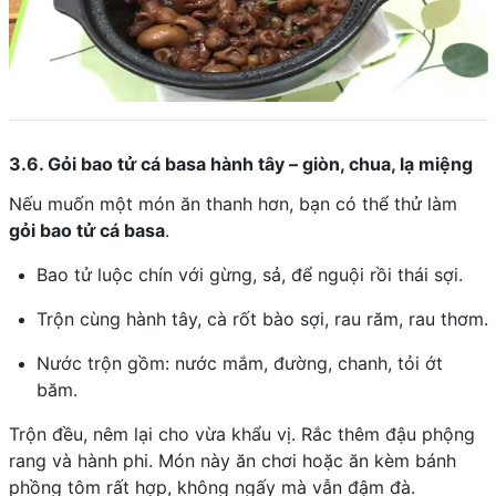
3.6. Gỏi bao tử cá basa hành tây – giòn, chua, lạ miệng
Nếu muốn một món ăn thanh hơn, bạn có thể thử làm
gỏi bao tử cá basa
.
Bao tử luộc chín với gừng, sả, để nguội rồi thái sợi.
Trộn cùng hành tây, cà rốt bào sợi, rau răm, rau thơm.
Nước trộn gồm: nước mắm, đường, chanh, tỏi ớt
băm.
Trộn đều, nêm lại cho vừa khẩu vị. Rắc thêm đậu phộng
rang và hành phi. Món này ăn chơi hoặc ăn kèm bánh
phồng tôm rất hợp, không ngấy mà vẫn đậm đà.