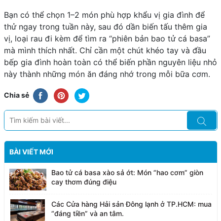
Bạn có thể chọn 1–2 món phù hợp khẩu vị gia đình để
thử ngay trong tuần này, sau đó dần biến tấu thêm gia
vị, loại rau đi kèm để tìm ra “phiên bản bao tử cá basa”
mà mình thích nhất. Chỉ cần một chút khéo tay và đầu
bếp gia đình hoàn toàn có thể biến phần nguyên liệu nhỏ
này thành những món ăn đáng nhớ trong mỗi bữa cơm.
Chia sẻ
BÀI VIẾT MỚI
Bao tử cá basa xào sả ớt: Món “hao cơm” giòn
cay thơm đúng điệu
Các Cửa hàng Hải sản Đông lạnh ở TP.HCM: mua
“đáng tiền” và an tâm.