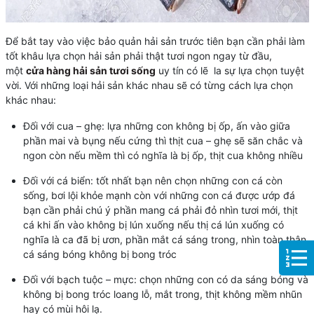
Để bắt tay vào việc bảo quản hải sản trước tiên bạn cần phải làm
tốt khâu lựa chọn hải sản phải thật tươi ngon ngay từ đầu,
một
cửa hàng hải sản tươi sống
uy tín có lẽ la sự lựa chọn tuyệt
vời. Với những loại hải sản khác nhau sẽ có từng cách lựa chọn
khác nhau:
Đối với cua – ghẹ: lựa những con không bị ốp, ấn vào giữa
phần mai và bụng nếu cứng thì thịt cua – ghẹ sẽ săn chắc và
ngon còn nếu mềm thì có nghĩa là bị ốp, thịt cua không nhiều
Đối với cá biển: tốt nhất bạn nên chọn những con cá còn
sống, bơi lội khỏe mạnh còn với những con cá được ướp đá
bạn cần phải chú ý phần mang cá phải đỏ nhìn tươi mới, thịt
cá khi ấn vào không bị lún xuống nếu thị cá lún xuống có
nghĩa là ca đã bị ươn, phần mắt cá sáng trong, nhìn toàn thân
cá sáng bóng không bị bong tróc
Đối với bạch tuộc – mực: chọn những con có da sáng bóng và
không bị bong tróc loang lỗ, mắt trong, thịt không mềm nhũn
hay có mùi hôi lạ.