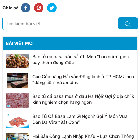
Chia sẻ
BÀI VIẾT MỚI
Bao tử cá basa xào sả ớt: Món “hao cơm” giòn
cay thơm đúng điệu
Các Cửa hàng Hải sản Đông lạnh ở TP.HCM: mua
“đáng tiền” và an tâm.
Bao tử cá basa mua ở đâu Hà Nội? Gợi ý địa chỉ &
kinh nghiệm chọn hàng ngon
Bao Tử Cá Basa Làm Gì Ngon? Gợi Ý Món Vừa
Dân Dã Vừa “Bắt Cơm”
Hải Sản Đông Lạnh Nhập Khẩu – Lựa Chọn Thông