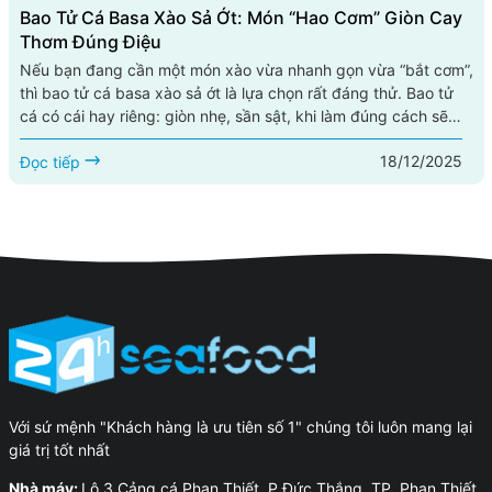
Bao Tử Cá Basa Xào Sả Ớt: Món “hao Cơm” Giòn Cay
Thơm Đúng Điệu
Nếu bạn đang cần một món xào vừa nhanh gọn vừa “bắt cơm”,
thì bao tử cá basa xào sả ớt là lựa chọn rất đáng thử. Bao tử
cá có cái hay riêng: giòn nhẹ, sần sật, khi làm đúng cách sẽ
sạch mùi, thấm vị, ăn hoài không ngán. Kết hợp với sả băm
18/12/2025
thơm nồng và ớt cay the, món này lên đĩa là mùi thơm bốc lên
Đọc tiếp
đã thấy đói. Bài viết này hướng dẫn bạn cách...
Với sứ mệnh "Khách hàng là ưu tiên số 1" chúng tôi luôn mang lại
giá trị tốt nhất
Nhà máy:
Lô 3 Cảng cá Phan Thiết, P.Đức Thắng, TP. Phan Thiết,