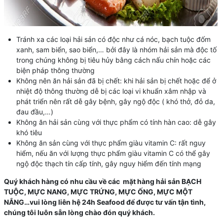
Tránh xa các loại hải sản có độc như cá nóc, bạch tuộc đốm
xanh, sam biển, sao biển,… bởi đây là nhóm hải sản mà độc tố
trong chúng không bị tiêu hủy bằng cách nấu chín hoặc các
biện pháp thông thường
Không nên ăn hải sản đã bị chết: khi hải sản bị chết hoặc để ở
nhiệt độ thông thường dễ bị các loại vi khuẩn xâm nhập và
phát triển nên rất dễ gây bệnh, gây ngộ độc ( khó thở, đỏ da,
đau đầu,…)
Không ăn hải sản cùng với thực phẩm có tính hàn cao: dễ gây
khó tiêu
Không ăn sản cùng với thực phẩm giàu vitamin C: rất nguy
hiểm, nếu ăn với lượng thực phẩm giàu vitamin C có thể gây
ngộ độc thạch tín cấp tính, gây nguy hiểm đến tính mạng
Quý khách hàng có nhu cầu về các mặt hàng hải sản BẠCH
TUỘC, MỰC NANG, MỰC TRỨNG, MỰC ỐNG, MỰC MỘT
NẮNG…vui lòng liên hệ 24h Seafood để được tư vấn tận tình,
chúng tôi luôn sẵn lòng chào đón quý khách.