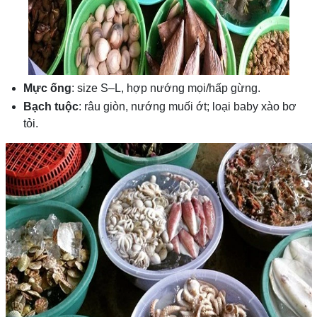
Mực ống
: size S–L, hợp nướng mọi/hấp gừng.
Bạch tuộc
: râu giòn, nướng muối ớt; loại baby xào bơ
tỏi.