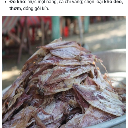
Đồ khô
: mực một nắng, cá chỉ vàng; chọn loại
khô dẻo,
thơm
, đóng gói kín.