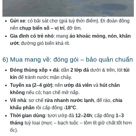
Gửi xe
: có bãi sát chợ (giá tuỳ thời điểm). Đi đoàn đông
nên
chụp biển số – vị trí
, đỡ tìm.
Gia đình có trẻ nhỏ
: mang
áo khoác mỏng, nón, khăn
ướt
; đường gió biển khá rít.
6) Mua mang về: đóng gói – bảo quản chuẩn
Đóng thùng xốp + đá
: dằn
2 lớp đá
dưới & trên, lót
túi
kín
để tránh nước mặn chảy.
Tuyến xa (2–4 giờ)
: nên
ướp đá viên
và
hút chân
không
nếu có; hạn chế mở nắp.
Về nhà
: sơ chế
rửa nhanh nước lạnh
, để ráo,
chia
khẩu phần
rồi cấp đông
-18°C
.
Thời gian dùng
: tươi ướp đá
12–24h
; cấp đông
1–3
tháng
tuỳ loại (mực – bạch tuộc – tôm tít giữ chất tốt hơn
ốc).