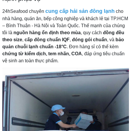
cung cấp hải sản đông lạnh
24hSeafood chuyên
cho
nhà hàng, quán ăn, bếp công nghiệp và khách lẻ tại TP.HCM
– Bình Thuận - Hà Nội và Toàn Quốc. Thế mạnh của chúng
tôi là
nguồn hàng ổn định theo mùa
, quy cách
đồng đều
theo size
,
cấp đông chuẩn IQF
,
đóng gói chuẩn
, và
bảo
quản chuỗi lạnh chuẩn -18°C
. Đơn hàng sỉ có thể kèm
chứng từ kiểm dịch, tem nhãn, COA
, đáp ứng tiêu chuẩn
vệ sinh an toàn thực phẩm.