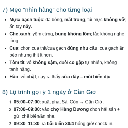
7) Mẹo “nhìn hàng” cho từng loại
Mực/ bạch tuộc
: da bóng,
mắt trong
, túi mực
không vỡ
;
ấn tay
nảy
.
Ghẹ xanh
: yếm cứng,
bụng không lõm
; lắc không nghe
lỏng.
Cua
: chọn cua thịt/cua gạch
đúng nhu cầu
; cua gạch ăn
béo nhưng thịt ít hơn.
Tôm tít
: vỏ
không sậm
, đuôi
co gập
tự nhiên, không
tanh nặng.
Hào
: vỏ
chặt
, cạy ra thấy
sữa dày – mùi biển dịu
.
8) Lộ trình gợi ý 1 ngày ở Cần Giờ
05:00–07:00
: xuất phát Sài Gòn → Cần Giờ.
07:00–09:00
: vào
chợ Hàng Dương
chọn hải sản +
gửi chế biến/ăn nhẹ.
09:30–11:30
: ra
bãi biển 30/4
hóng gió/ check-in.