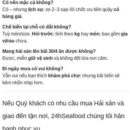
Có nên mặc cả không?
Có – nhưng
lịch sự
, so 2–3 sạp rồi chốt; ưu tiên quầy
có
bảng giá
.
Chế biến tại chỗ có đắt không?
Tuỳ món/size.
Hỏi trước
: tính theo
kg
hay
món
; bao gồm
gia
vị/rau
chưa.
Mang hải sản lên bãi 30/4 ăn được không?
Được, miễn
giữ vệ sinh
và không đốt lửa nơi cấm.
Đi ngày mưa có vui không?
Vẫn vui nếu bạn thích
khám phá chợ
; nhưng bãi biển sẽ
kém nhộn nhịp hơn.
Nếu Quý khách có nhu cầu mua Hải sản và
giao đến tận nơi, 24hSeafood chúng tôi hân
hạnh phục vụ