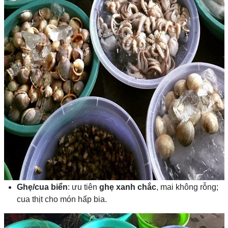
Ghẹ/cua biển
: ưu tiên
ghẹ xanh chắc
, mai không rỗng;
cua thịt cho món hấp bia.