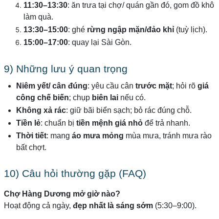
11:30–13:30
: ăn trưa tại chợ/ quán gần đó, gom đồ khô
làm quà.
13:30–15:00
: ghé
rừng ngập mặn/đảo khỉ
(tuỳ lịch).
15:00–17:00
: quay lại Sài Gòn.
9) Những lưu ý quan trọng
Niêm yết/ cân đúng
: yêu cầu cân
trước mặt
; hỏi rõ
giá
công chế biến
; chụp
biên lai
nếu có.
Không xả rác
: giữ bãi biển sạch; bỏ rác đúng chỗ.
Tiền lẻ
: chuẩn bị
tiền mệnh giá nhỏ
để trả nhanh.
Thời tiết
: mang
áo mưa mỏng
mùa mưa, tránh mưa rào
bất chợt.
10) Câu hỏi thường gặp (FAQ)
Chợ Hàng Dương mở giờ nào?
Hoạt động cả ngày,
đẹp nhất là sáng sớm
(5:30–9:00).