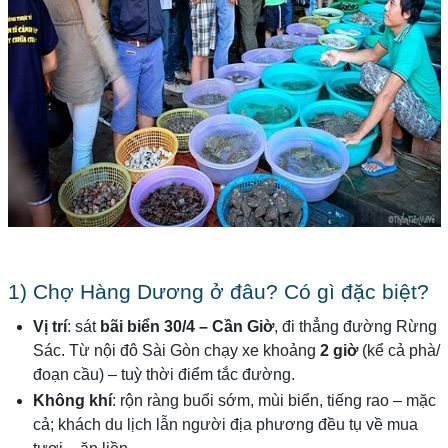
1) Chợ Hàng Dương ở đâu? Có gì đặc biệt?
Vị trí
: sát
bãi biển 30/4 – Cần Giờ
, đi thẳng đường Rừng
Sác. Từ nội đô Sài Gòn chạy xe khoảng
2 giờ
(kể cả phà/
đoạn cầu) – tuỳ thời điểm tắc đường.
Không khí
: rộn ràng buổi sớm, mùi biển, tiếng rao – mặc
cả; khách du lịch lẫn người địa phương đều tụ về mua