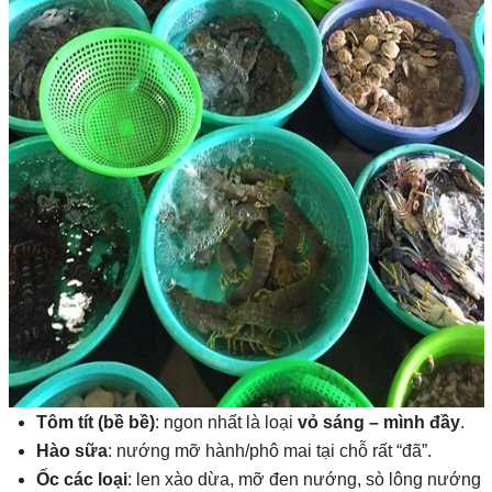
Tôm tít (bề bề)
: ngon nhất là loại
vỏ sáng – mình đầy
.
Hào sữa
: nướng mỡ hành/phô mai tại chỗ rất “đã”.
Ốc các loại
: len xào dừa, mỡ đen nướng, sò lông nướng