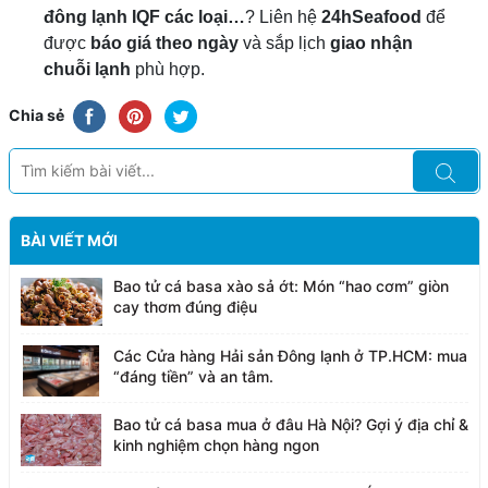
đông lạnh IQF các loại…
? Liên hệ
24hSeafood
để
được
báo giá theo ngày
và sắp lịch
giao nhận
chuỗi lạnh
phù hợp.
Chia sẻ
BÀI VIẾT MỚI
Bao tử cá basa xào sả ớt: Món “hao cơm” giòn
cay thơm đúng điệu
Các Cửa hàng Hải sản Đông lạnh ở TP.HCM: mua
“đáng tiền” và an tâm.
Bao tử cá basa mua ở đâu Hà Nội? Gợi ý địa chỉ &
kinh nghiệm chọn hàng ngon