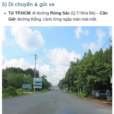
5) Di chuyển & gửi xe
Từ TP.HCM
: đi đường
Rừng Sác
(Q.7/ Nhà Bè) –
Cần
Giờ
; đường thẳng, cảnh rừng ngập mặn mát mắt.