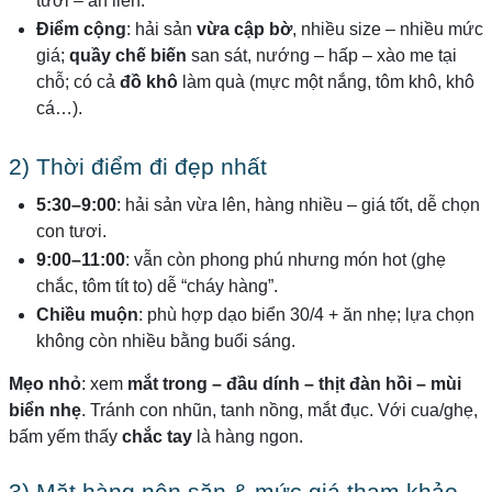
tươi – ăn liền.
Điểm cộng
: hải sản
vừa cập bờ
, nhiều size – nhiều mức
giá;
quầy chế biến
san sát, nướng – hấp – xào me tại
chỗ; có cả
đồ khô
làm quà (mực một nắng, tôm khô, khô
cá…).
2) Thời điểm đi đẹp nhất
5:30–9:00
: hải sản vừa lên, hàng nhiều – giá tốt, dễ chọn
con tươi.
9:00–11:00
: vẫn còn phong phú nhưng món hot (ghẹ
chắc, tôm tít to) dễ “cháy hàng”.
Chiều muộn
: phù hợp dạo biển 30/4 + ăn nhẹ; lựa chọn
không còn nhiều bằng buổi sáng.
Mẹo nhỏ
: xem
mắt trong – đầu dính – thịt đàn hồi – mùi
biển nhẹ
. Tránh con nhũn, tanh nồng, mắt đục. Với cua/ghẹ,
bấm yếm thấy
chắc tay
là hàng ngon.