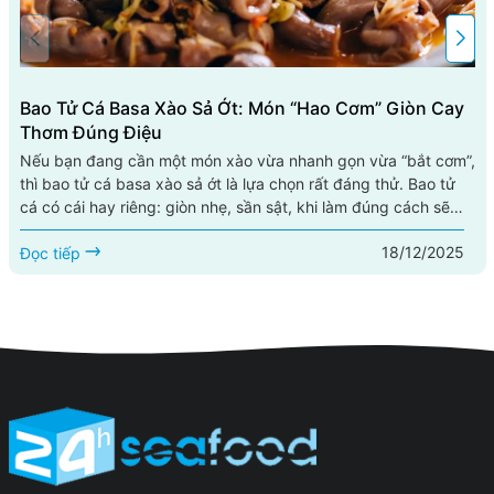
Bao Tử Cá Basa Xào Sả Ớt: Món “hao Cơm” Giòn Cay
Thơm Đúng Điệu
Nếu bạn đang cần một món xào vừa nhanh gọn vừa “bắt cơm”,
thì bao tử cá basa xào sả ớt là lựa chọn rất đáng thử. Bao tử
cá có cái hay riêng: giòn nhẹ, sần sật, khi làm đúng cách sẽ
sạch mùi, thấm vị, ăn hoài không ngán. Kết hợp với sả băm
18/12/2025
thơm nồng và ớt cay the, món này lên đĩa là mùi thơm bốc lên
Đọc tiếp
đã thấy đói. Bài viết này hướng dẫn bạn cách...