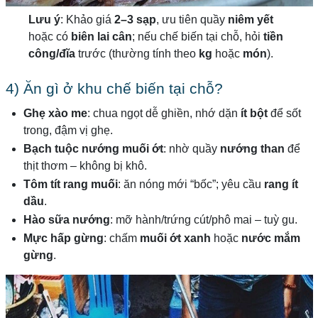
Lưu ý
: Khảo giá
2–3 sạp
, ưu tiên quầy
niêm yết
hoặc có
biên lai cân
; nếu chế biến tại chỗ, hỏi
tiền
công/đĩa
trước (thường tính theo
kg
hoặc
món
).
4) Ăn gì ở khu chế biến tại chỗ?
Ghẹ xào me
: chua ngọt dễ ghiền, nhớ dặn
ít bột
để sốt
trong, đậm vị ghẹ.
Bạch tuộc nướng muối ớt
: nhờ quầy
nướng than
để
thịt thơm – không bị khô.
Tôm tít rang muối
: ăn nóng mới “bốc”; yêu cầu
rang ít
dầu
.
Hào sữa nướng
: mỡ hành/trứng cút/phô mai – tuỳ gu.
Mực hấp gừng
: chấm
muối ớt xanh
hoặc
nước mắm
gừng
.