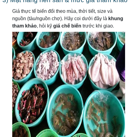
3) Mặt hàng nên săn & mức giá tham khảo
Giá thực tế biến đổi theo mùa, thời tiết, size và
nguồn (tàu/nguồn chợ). Hãy coi dưới đây là
khung
tham khảo
, hỏi kỹ
giá chế biến
trước khi giao.