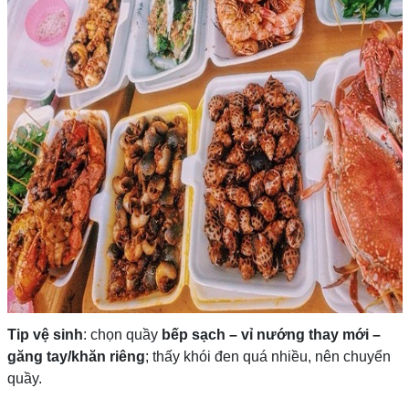
Tip vệ sinh
: chọn quầy
bếp sạch – vỉ nướng thay mới –
găng tay/khăn riêng
; thấy khói đen quá nhiều, nên chuyển
quầy.