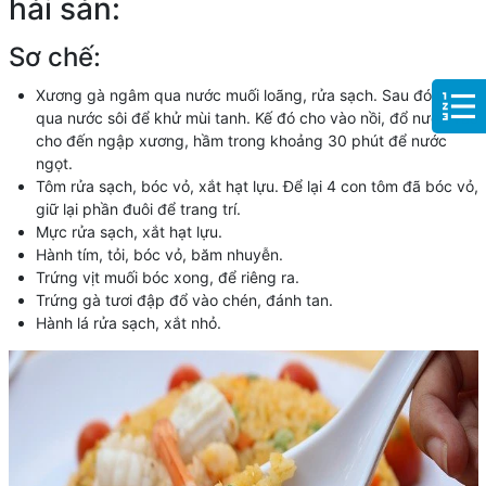
hải sản:
Sơ chế:
Xương gà ngâm qua nước muối loãng, rửa sạch. Sau đó trụng
qua nước sôi để khử mùi tanh. Kế đó cho vào nồi, đổ nước vào
cho đến ngập xương, hầm trong khoảng 30 phút để nước
ngọt.
Tôm rửa sạch, bóc vỏ, xắt hạt lựu. Để lại 4 con tôm đã bóc vỏ,
giữ lại phần đuôi để trang trí.
Mực rửa sạch, xắt hạt lựu.
Hành tím, tỏi, bóc vỏ, băm nhuyễn.
Trứng vịt muối bóc xong, để riêng ra.
Trứng gà tươi đập đổ vào chén, đánh tan.
Hành lá rửa sạch, xắt nhỏ.