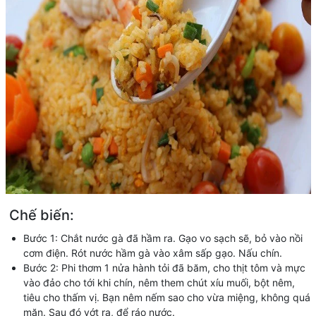
Chế biến:
Bước 1: Chắt nước gà đã hầm ra. Gạo vo sạch sẽ, bỏ vào nồi
cơm điện. Rót nước hầm gà vào xâm sấp gạo. Nấu chín.
Bước 2: Phi thơm 1 nửa hành tỏi đã băm, cho thịt tôm và mực
vào đảo cho tới khi chín, nêm them chút xíu muối, bột nêm,
tiêu cho thấm vị. Bạn nêm nếm sao cho vừa miệng, không quá
mặn. Sau đó vớt ra, để ráo nước.