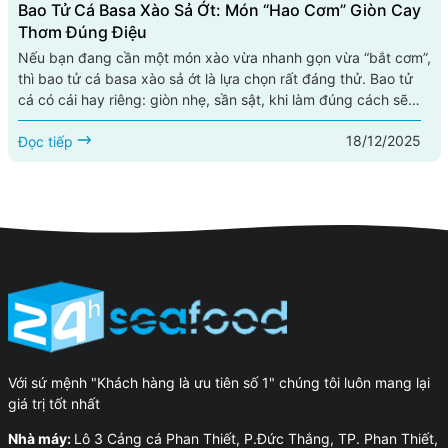
Bao Tử Cá Basa Xào Sả Ớt: Món “hao Cơm” Giòn Cay
Thơm Đúng Điệu
Nếu bạn đang cần một món xào vừa nhanh gọn vừa “bắt cơm”,
thì bao tử cá basa xào sả ớt là lựa chọn rất đáng thử. Bao tử
cá có cái hay riêng: giòn nhẹ, sần sật, khi làm đúng cách sẽ
sạch mùi, thấm vị, ăn hoài không ngán. Kết hợp với sả băm
18/12/2025
thơm nồng và ớt cay the, món này lên đĩa là mùi thơm bốc lên
Đọc tiếp
đã thấy đói. Bài viết này hướng dẫn bạn cách...
Với sứ mệnh "Khách hàng là ưu tiên số 1" chúng tôi luôn mang lại
giá trị tốt nhất
Nhà máy:
Lô 3 Cảng cá Phan Thiết, P.Đức Thắng, TP. Phan Thiết,