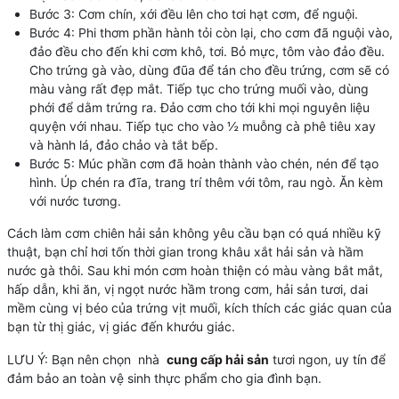
Bước 3: Cơm chín, xới đều lên cho tơi hạt cơm, để nguội.
Bước 4: Phi thơm phần hành tỏi còn lại, cho cơm đã nguội vào,
đảo đều cho đến khi cơm khô, tơi. Bỏ mực, tôm vào đảo đều.
Cho trứng gà vào, dùng đũa để tán cho đều trứng, cơm sẽ có
màu vàng rất đẹp mắt. Tiếp tục cho trứng muối vào, dùng
phới để dằm trứng ra. Đảo cơm cho tới khi mọi nguyên liệu
quyện với nhau. Tiếp tục cho vào ½ muỗng cà phê tiêu xay
và hành lá, đảo chảo và tắt bếp.
Bước 5: Múc phần cơm đã hoàn thành vào chén, nén để tạo
hình. Úp chén ra đĩa, trang trí thêm với tôm, rau ngò. Ăn kèm
với nước tương.
Cách làm cơm chiên hải sản không yêu cầu bạn có quá nhiều kỹ
thuật, bạn chỉ hơi tốn thời gian trong khâu xắt hải sản và hầm
nước gà thôi. Sau khi món cơm hoàn thiện có màu vàng bắt mắt,
hấp dẫn, khi ăn, vị ngọt nước hầm trong cơm, hải sản tươi, dai
mềm cùng vị béo của trứng vịt muối, kích thích các giác quan của
bạn từ thị giác, vị giác đến khướu giác.
LƯU Ý: Bạn nên chọn nhà
cung cấp hải sản
tươi ngon, uy tín để
đảm bảo an toàn vệ sinh thực phẩm cho gia đình bạn.