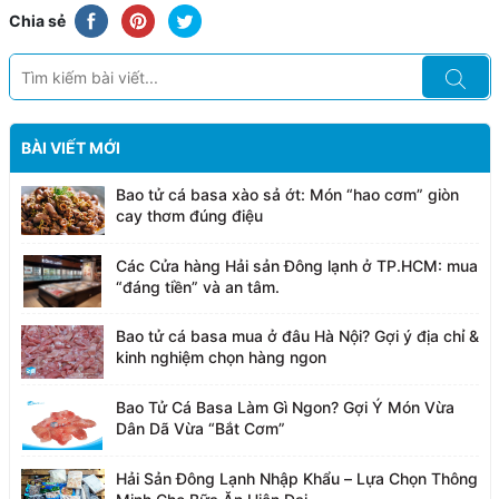
Chia sẻ
BÀI VIẾT MỚI
Bao tử cá basa xào sả ớt: Món “hao cơm” giòn
cay thơm đúng điệu
Các Cửa hàng Hải sản Đông lạnh ở TP.HCM: mua
“đáng tiền” và an tâm.
Bao tử cá basa mua ở đâu Hà Nội? Gợi ý địa chỉ &
kinh nghiệm chọn hàng ngon
Bao Tử Cá Basa Làm Gì Ngon? Gợi Ý Món Vừa
Dân Dã Vừa “Bắt Cơm”
Hải Sản Đông Lạnh Nhập Khẩu – Lựa Chọn Thông