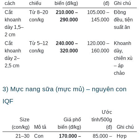
cách
chiếu
biến (đ/kg)
(đ)
Ghi chú
Cắt
Từ 8–20
210.000 –
105.000 –
Đồng
khoanh
con/kg
290.000
145.000
đều, tiện
dày 1,5–
suất ăn
2 cm
Cắt
Từ 5–12
240.000 –
120.000 –
Khoanh
khoanh
con/kg
320.000
160.000
dày,
dày 2–
chiên xù
2,5 cm
– áp
chảo
3) Mực nang sữa (mực mủ) – nguyên con
IQF
Ước
Size
Giá phổ
tính/500g
(con/kg)
Mô tả
biến (đ/kg)
(đ)
Ghi chú
21–30
Con
170.000 –
85.000 –
Hợp