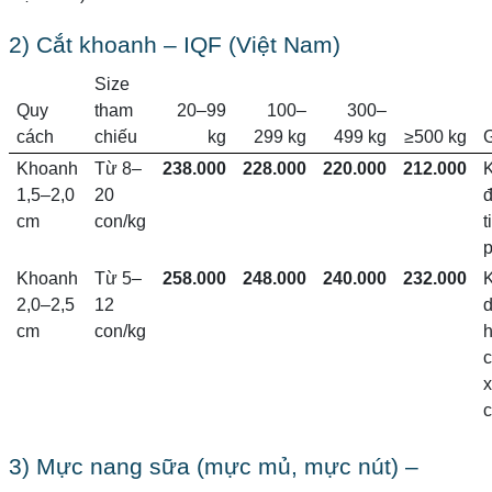
2) Cắt khoanh – IQF (Việt Nam)
Size
Quy
tham
20–99
100–
300–
cách
chiếu
kg
299 kg
499 kg
≥500 kg
G
Khoanh
Từ 8–
238.000
228.000
220.000
212.000
1,5–2,0
20
đ
cm
con/kg
t
p
Khoanh
Từ 5–
258.000
248.000
240.000
232.000
2,0–2,5
12
d
cm
con/kg
c
x
3) Mực nang sữa (mực mủ, mực nút) –