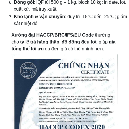
Đóng gói
: IQF túi 500 g – 1 kg, block 10 kg; in date, lot,
xuất xứ, mã truy xuất.
Kho lạnh & vận chuyển
: duy trì -18°C đến -25°C; giám
sát nhiệt độ.
Xưởng đạt HACCP/BRC/IFS/EU Code
thường
cho
tỷ lệ trả hàng thấp
,
độ đồng đều tốt
, giúp
giá
tổng thể tối ưu
dù đơn giá có thể nhỉnh hơn.