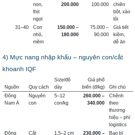
non,
200.000
100.000
chiên
thịt
bột, xào
ngọt
tỏi
31–40
Con
150.000 –
75.000 –
Giá tiết
nhỏ,
180.000
90.000
kiệm,
mềm
dễ ăn
4) Mực nang nhập khẩu – nguyên con/cắt
khoanh IQF
Size/độ
Giá phổ
Nguồn
Quy cách
dày
biến (đ/kg)
Ghi chú
Đông
Nguyên
5–12
260.000 –
Chênh
Nam Á
con
con/kg
340.000
theo
thương
hiệu – phí
logistics
Đông
Cắt
1,5–2 cm
230.000 –
Bao bì