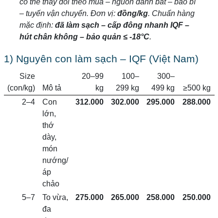
có thể thay đổi theo mùa – nguồn đánh bắt – bao bì
– tuyến vận chuyển. Đơn vị:
đồng/kg
. Chuẩn hàng
mặc định:
đã làm sạch – cấp đông nhanh IQF –
hút chân không – bảo quản ≤ -18°C
.
1) Nguyên con làm sạch – IQF (Việt Nam)
Size
20–99
100–
300–
(con/kg)
Mô tả
kg
299 kg
499 kg
≥500 kg
2–4
Con
312.000
302.000
295.000
288.000
lớn,
thớ
dày,
món
nướng/
áp
chảo
5–7
To vừa,
275.000
265.000
258.000
250.000
đa