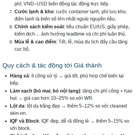
phí; VND–USD biến động tác động trực tiếp.
Cước lạnh & kho
: cước container lạnh, phí lưu kho,
điện lạnh là biến số lớn nhất ngoài nguyên liệu.
Chính sách kiểm soát
: tiêu chuẩn EU/US, giấy phép,
kiểm dịch… ảnh hưởng leadtime và chi phí tuân thủ.
Mùa lễ & cao điểm
: Tết, lễ, mùa du lịch đẩy cầu tăng
cục bộ.
Quy cách & tác động tới Giá thành
Hàng xá
: ít công xử lý → giá tốt, phù hợp chế biến tại
bếp.
Làm sạch (bỏ mai, bỏ nội tạng)
: tăng chi phí công + hao
hụt → giá cao hơn 10–25% so với WR.
Lột da
: lột da trắng đẹp → thêm 5–12% so với cleaned
skin-on.
IQF và Block
: IQF đẹp, dễ rã đông lẻ → thêm 5–15% so
với block.