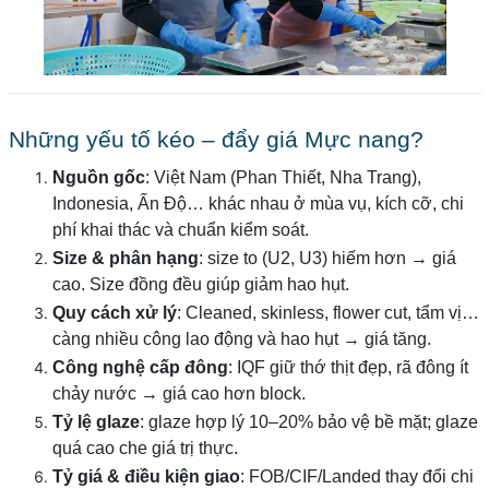
Những yếu tố kéo – đẩy giá Mực nang?
Nguồn gốc
: Việt Nam (Phan Thiết, Nha Trang),
Indonesia, Ấn Độ… khác nhau ở mùa vụ, kích cỡ, chi
phí khai thác và chuẩn kiểm soát.
Size & phân hạng
: size to (U2, U3) hiếm hơn → giá
cao. Size đồng đều giúp giảm hao hụt.
Quy cách xử lý
: Cleaned, skinless, flower cut, tẩm vị…
càng nhiều công lao động và hao hụt → giá tăng.
Công nghệ cấp đông
: IQF giữ thớ thịt đẹp, rã đông ít
chảy nước → giá cao hơn block.
Tỷ lệ glaze
: glaze hợp lý 10–20% bảo vệ bề mặt; glaze
quá cao che giá trị thực.
Tỷ giá & điều kiện giao
: FOB/CIF/Landed thay đổi chi