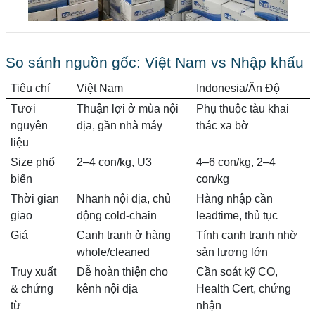
So sánh nguồn gốc: Việt Nam vs Nhập khẩu
Tiêu chí
Việt Nam
Indonesia/Ấn Độ
Tươi
Thuận lợi ở mùa nội
Phụ thuộc tàu khai
nguyên
địa, gần nhà máy
thác xa bờ
liệu
Size phổ
2–4 con/kg, U3
4–6 con/kg, 2–4
biến
con/kg
Thời gian
Nhanh nội địa, chủ
Hàng nhập cần
giao
động cold-chain
leadtime, thủ tục
Giá
Cạnh tranh ở hàng
Tính cạnh tranh nhờ
whole/cleaned
sản lượng lớn
Truy xuất
Dễ hoàn thiện cho
Cần soát kỹ CO,
& chứng
kênh nội địa
Health Cert, chứng
từ
nhận