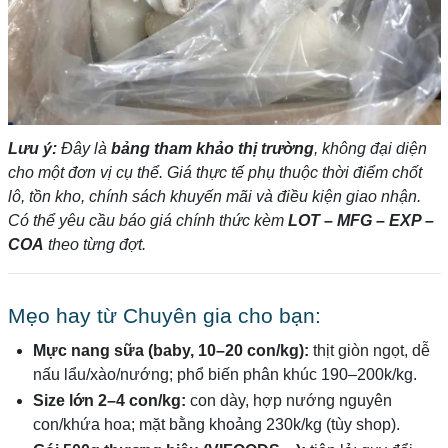
Lưu ý:
Đây là
bảng tham khảo thị trường
, không đại diện
cho một đơn vị cụ thể. Giá thực tế phụ thuộc thời điểm chốt
lô, tồn kho, chính sách khuyến mãi và điều kiện giao nhận.
Có thể yêu cầu báo giá chính thức kèm
LOT – MFG – EXP –
COA
theo từng đợt.
Mẹo hay từ Chuyên gia cho bạn:
Mực nang sữa (baby, 10–20 con/kg):
thịt giòn ngọt, dễ
nấu lẩu/xào/nướng; phổ biến phân khúc 190–200k/kg.
Size lớn 2–4 con/kg:
con dày, hợp nướng nguyên
con/khứa hoa; mặt bằng khoảng 230k/kg (tùy shop).