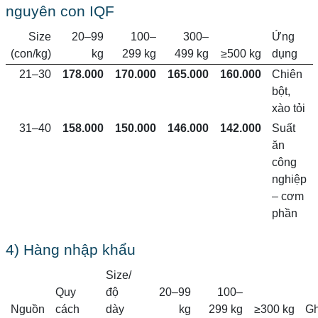
nguyên con IQF
Size
20–99
100–
300–
Ứng
(con/kg)
kg
299 kg
499 kg
≥500 kg
dụng
21–30
178.000
170.000
165.000
160.000
Chiên
bột,
xào tỏi
31–40
158.000
150.000
146.000
142.000
Suất
ăn
công
nghiệp
– cơm
phần
4) Hàng nhập khẩu
Size/
Quy
độ
20–99
100–
Nguồn
cách
dày
kg
299 kg
≥300 kg
Gh