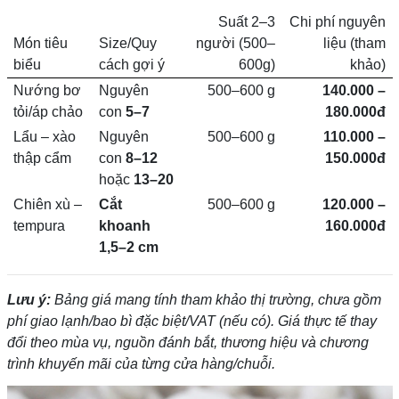
Suất 2–3
Chi phí nguyên
Món tiêu
Size/Quy
người (500–
liệu (tham
biểu
cách gợi ý
600g)
khảo)
Nướng bơ
Nguyên
500–600 g
140.000 –
tỏi/áp chảo
con
5–7
180.000đ
Lẩu – xào
Nguyên
500–600 g
110.000 –
thập cẩm
con
8–12
150.000đ
hoặc
13–20
Chiên xù –
Cắt
500–600 g
120.000 –
tempura
khoanh
160.000đ
1,5–2 cm
Lưu ý:
Bảng giá mang tính tham khảo thị trường, chưa gồm
phí giao lạnh/bao bì đặc biệt/VAT (nếu có). Giá thực tế thay
đổi theo mùa vụ, nguồn đánh bắt, thương hiệu và chương
trình khuyến mãi của từng cửa hàng/chuỗi.