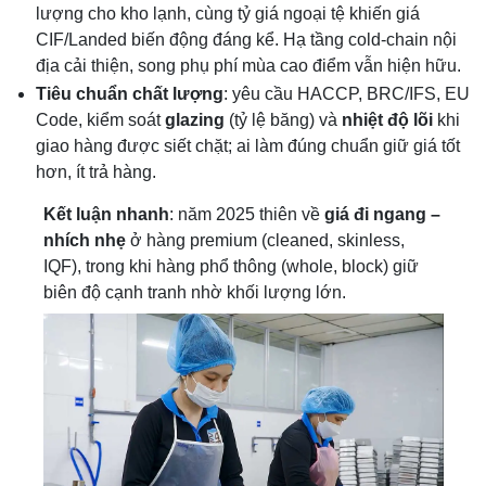
lượng cho kho lạnh, cùng tỷ giá ngoại tệ khiến giá
CIF/Landed biến động đáng kể. Hạ tầng cold-chain nội
địa cải thiện, song phụ phí mùa cao điểm vẫn hiện hữu.
Tiêu chuẩn chất lượng
: yêu cầu HACCP, BRC/IFS, EU
Code, kiểm soát
glazing
(tỷ lệ băng) và
nhiệt độ lõi
khi
giao hàng được siết chặt; ai làm đúng chuẩn giữ giá tốt
hơn, ít trả hàng.
Kết luận nhanh
: năm 2025 thiên về
giá đi ngang –
nhích nhẹ
ở hàng premium (cleaned, skinless,
IQF), trong khi hàng phổ thông (whole, block) giữ
biên độ cạnh tranh nhờ khối lượng lớn.