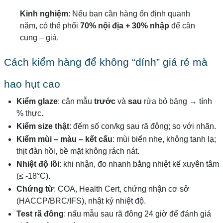
Kinh nghiệm
: Nếu bạn cần hàng ổn định quanh
năm, có thể phối
70% nội địa + 30% nhập
để cân
cung – giá.
Cách kiểm hàng để không “dính” giá rẻ mà
hao hụt cao
Kiểm glaze
: cân mẫu
trước
và
sau
rửa bỏ băng → tính
% thực.
Kiểm size thật
: đếm số con/kg sau rã đông; so với nhãn.
Kiểm mùi – màu – kết cấu
: mùi biển nhẹ, không tanh lạ;
thịt đàn hồi, bề mặt không rách nát.
Nhiệt độ lõi
: khi nhận, đo nhanh bằng nhiệt kế xuyên tâm
(≤ -18°C).
Chứng từ
: COA, Health Cert, chứng nhận cơ sở
(HACCP/BRC/IFS), nhật ký nhiệt độ.
Test rã đông
: nấu mẫu sau rã đông 24 giờ để đánh giá