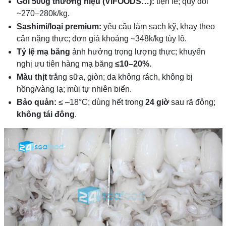
Gói 500g thương hiệu (VIFOODS…):
tiện lẻ; quy đổi
~270–280k/kg.
Sashimi/loại premium:
yêu cầu làm sạch kỹ, khay theo
cân nặng thực; đơn giá khoảng ~348k/kg tùy lô.
Tỷ lệ mạ băng
ảnh hưởng trọng lượng thực; khuyến
nghị ưu tiên hàng mạ băng
≤10–20%
.
Màu thịt
trắng sữa, giòn; da không rách, không bị
hồng/vàng lạ; mùi tự nhiên biển.
Bảo quản:
≤ –18°C; dùng hết trong
24 giờ
sau rã đông;
không tái đông
.