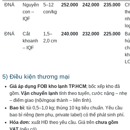
ĐNÁ
Nguyên
5–12
252.000
242.000
235.000
C
con –
con/kg
th
IQF
nh
lo
ĐNÁ
Cắt
1,5–
240.000
232.000
225.000
Ba
khoanh
2,0 cm
hú
– IQF
ch
kh
LO
5) Điều kiện thương mại
Giá áp dụng FOB kho lạnh TP.HCM
; bốc xếp kho đã
gồm.
Vận chuyển lạnh
tính theo tuyến, cước nặng – nhẹ
– điểm giao (nội/ngoại thành – liên tỉnh).
Bao bì:
túi 0,5–1,0 kg; thùng 10 kg tiêu chuẩn. Yêu cầu
bao bì riêng (tem phụ, private label) có thể phát sinh phí.
Hóa đơn:
xuất HĐ theo yêu cầu. Giá trên
chưa gồm
VAT
(nếu có).