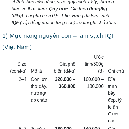
chênh theo cửa hàng, size, quy cách xử lý, thương
hiệu và thời điểm.
Quy ước:
Giá theo
đồng/kg
(đ/kg). Túi phổ biến 0,5–1 kg. Hàng đã làm sạch –
IQF
(cấp đông nhanh từng con) trừ khi ghi chú khác.
1) Mực nang nguyên con – làm sạch IQF
(Việt Nam)
Ước
Size
Giá phổ
tính/500g
(con/kg)
Mô tả
biến (đ/kg)
(đ)
Ghi chú
2–4
Con lớn,
320.000 –
160.000 –
Dĩa
thớ dày,
360.000
180.000
trình
nướng/
bày
áp chảo
đẹp, tỷ
lệ ăn
được
cao
5–7
To vừa,
280.000 –
140.000 –
Cân