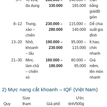
đa dụng
330.000
165.000
bằng
giá/độ
giòn
8–12
Trung,
230.000 –
115.000 –
Dễ chia
xào –
280.000
140.000
suất gia
chiên
đình
13–20
Nhỏ,
190.000 –
95.000 –
Ít hao,
khoanh
230.000
115.000
chín
– lẩu
nhanh
21–30
Mini,
160.000 –
80.000 –
Giá
làm chả
190.000
95.000
mềm,
– chiên
lên món
xù
nhanh
2) Mực nang cắt khoanh – IQF (Việt Nam)
Size
Ước
Quy
tham
Giá phổ
tính/500g