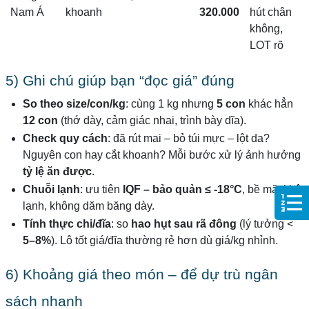
Nam Á
khoanh
320.000
hút chân
không,
LOT rõ
5) Ghi chú giúp bạn “đọc giá” đúng
So theo size/con/kg
: cùng 1 kg nhưng
5 con
khác hẳn
12 con
(thớ dày, cảm giác nhai, trình bày dĩa).
Check quy cách
: đã rút mai – bỏ túi mực – lột da?
Nguyên con hay cắt khoanh? Mỗi bước xử lý ảnh hưởng
tỷ lệ ăn được
.
Chuỗi lạnh
: ưu tiên
IQF – bảo quản ≤ -18°C
, bề mặt khô
lạnh, không dăm băng dày.
Tính thực chi/đĩa
: so
hao hụt sau rã đông
(lý tưởng <
5–8%
). Lô tốt giá/đĩa thường rẻ hơn dù giá/kg nhỉnh.
6) Khoảng giá theo món – để dự trù ngân
sách nhanh