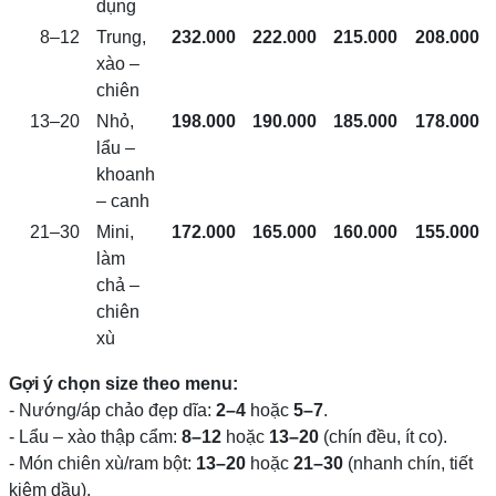
dụng
8–12
Trung,
232.000
222.000
215.000
208.000
xào –
chiên
13–20
Nhỏ,
198.000
190.000
185.000
178.000
lẩu –
khoanh
– canh
21–30
Mini,
172.000
165.000
160.000
155.000
làm
chả –
chiên
xù
Gợi ý chọn size theo menu:
- Nướng/áp chảo đẹp dĩa:
2–4
hoặc
5–7
.
- Lẩu – xào thập cẩm:
8–12
hoặc
13–20
(chín đều, ít co).
- Món chiên xù/ram bột:
13–20
hoặc
21–30
(nhanh chín, tiết
kiệm dầu).