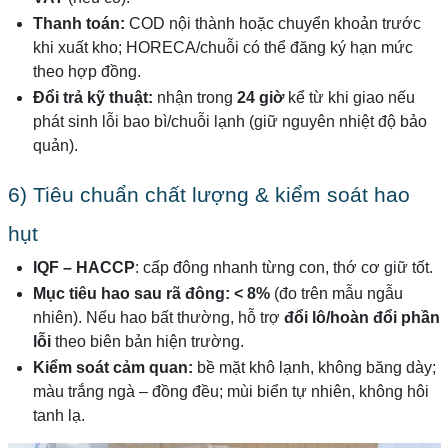
Thanh toán:
COD nội thành hoặc chuyển khoản trước
khi xuất kho; HORECA/chuỗi có thể đăng ký hạn mức
theo hợp đồng.
Đổi trả kỹ thuật:
nhận trong
24 giờ
kể từ khi giao nếu
phát sinh lỗi bao bì/chuỗi lạnh (giữ nguyên nhiệt độ bảo
quản).
6) Tiêu chuẩn chất lượng & kiểm soát hao
hụt
IQF – HACCP
: cấp đông nhanh từng con, thớ cơ giữ tốt.
Mục tiêu hao sau rã đông:
< 8%
(đo trên mẫu ngẫu
nhiên). Nếu hao bất thường, hỗ trợ
đổi lô/hoàn đổi phần
lỗi
theo biên bản hiện trường.
Kiểm soát cảm quan:
bề mặt khô lạnh, không băng dày;
màu trắng ngà – đồng đều; mùi biển tự nhiên, không hôi
tanh lạ.