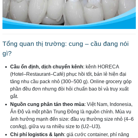
Tổng quan thị trường: cung – cầu đang nói
gì?
Cầu ổn định, dịch chuyển kênh
: kênh HORECA
(Hotel–Restaurant–Café) phục hồi tốt, bán lẻ hiện đại
tăng nhu cầu pack nhỏ (300–500 g). Online grocery góp
phần đều đơn nhưng đòi hỏi chuẩn bao bì và truy xuất
gắt.
Nguồn cung phân tán theo mùa
: Việt Nam, Indonesia,
Ấn Độ và một phần Trung Đông là nguồn chính. Mùa vụ
ảnh hưởng mạnh đến size: đầu vụ thường size nhỏ (4–6
con/kg), giữa vụ ra nhiều size to (U2–U3).
Chi phí logistics & lạnh
: giá cước container, phí năng