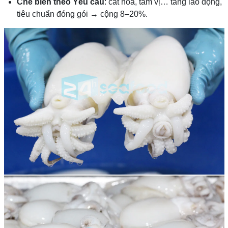
Chế biến theo Yêu cầu
: cắt hoa, tẩm vị… tăng lao động,
tiêu chuẩn đóng gói → cộng 8–20%.