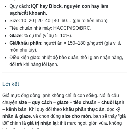
Quy cách:
IQF hay Block
,
nguyên con hay làm
sạch/cắt khoanh
.
Size: 10–20 | 20–40 | 40–60… (ghi rõ trên nhãn).
Tiêu chuẩn nhà máy: HACCP/ISO/BRC.
Glaze
: % cụ thể (ví dụ 5–10%).
Giá/khẩu phần
: người ăn × 150–180 g/người (gia vị &
món phụ tùy).
Điều kiện giao: nhiệt độ bảo quản, thời gian nhận hàng,
đổi trả khi hàng lỗi lạnh.
Lời kết
Giá mực ống đông lạnh không chỉ là con số/kg. Nó là câu
chuyện
size – quy cách – glaze – tiêu chuẩn – chuỗi lạnh
– kênh bán
. Khi quy đổi theo
khẩu phần thực ăn
, đọc kỹ
nhãn & glaze
, và chọn đúng
size cho món
, bạn sẽ thấy “giá
tốt” chính là
giá trị nhận lại
: thịt mực ngọt, giòn vừa, không