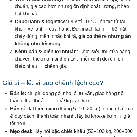
chuẩn, giá cao hơn nhưng ổn định chất lượng, ít hao
hụt khi nấu.
Chuỗi lạnh & logistics
: Duy trì -18°C liên tục từ tàu –
kho – xe lạnh – cửa hàng. Đứt mạch lạnh → bề mặt
cháy đông, mềm nhão khi rã,
giá có thể rẻ nhưng ăn
không như kỳ vọng
.
Kênh bán & biên lợi nhuận
: Chợ, siêu thị, cửa hàng
chuyên, thương mại điện tử… mỗi kênh đội chi phí
khác nhau → chênh giá.
Giá sỉ – lẻ: vì sao chênh lệch cao?
Bán lẻ
: chi phí đóng gói nhỏ lẻ, tư vấn, giao hàng nội
thành, thất thoát… → giá/ kg cao hơn.
Bán sỉ
: đặt theo
case
(thùng 5–10–20 kg), đồng nhất size
& quy cách, thanh toán nhanh, lấy tại kho/xe lạnh → giá
tốt hơn.
Mẹo deal
: Hãy hỏi
bậc chiết khấu
(50–100 kg, 200–500