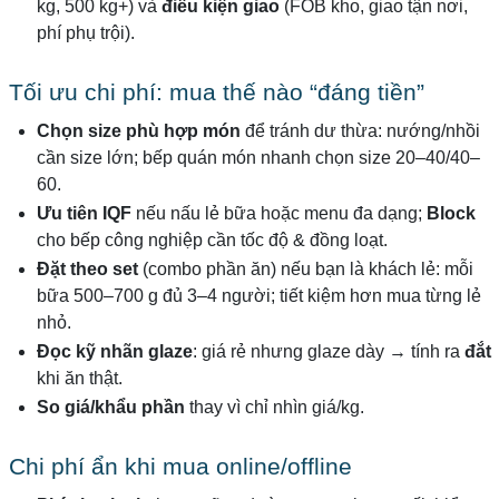
kg, 500 kg+) và
điều kiện giao
(FOB kho, giao tận nơi,
phí phụ trội).
Tối ưu chi phí: mua thế nào “đáng tiền”
Chọn size phù hợp món
để tránh dư thừa: nướng/nhồi
cần size lớn; bếp quán món nhanh chọn size 20–40/40–
60.
Ưu tiên IQF
nếu nấu lẻ bữa hoặc menu đa dạng;
Block
cho bếp công nghiệp cần tốc độ & đồng loạt.
Đặt theo set
(combo phần ăn) nếu bạn là khách lẻ: mỗi
bữa 500–700 g đủ 3–4 người; tiết kiệm hơn mua từng lẻ
nhỏ.
Đọc kỹ nhãn glaze
: giá rẻ nhưng glaze dày → tính ra
đắt
khi ăn thật.
So giá/khẩu phần
thay vì chỉ nhìn giá/kg.
Chi phí ẩn khi mua online/offline