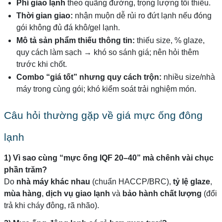
Phí giao lạnh
theo quãng đường, trọng lượng tối thiểu.
Thời gian giao:
nhận muộn dễ rủi ro đứt lạnh nếu đóng
gói không đủ đá khô/gel lạnh.
Mô tả sản phẩm thiếu thông tin:
thiếu size, % glaze,
quy cách làm sạch → khó so sánh giá; nên hỏi thêm
trước khi chốt.
Combo “giá tốt” nhưng quy cách trộn:
nhiều size/nhà
máy trong cùng gói; khó kiểm soát trải nghiệm món.
Câu hỏi thường gặp về giá mực ống đông
lạnh
1) Vì sao cùng “mực ống IQF 20–40” mà chênh vài chục
phần trăm?
Do
nhà máy khác nhau
(chuẩn HACCP/BRC),
tỷ lệ glaze
,
mùa hàng
,
dịch vụ giao lạnh
và
bảo hành chất lượng
(đổi
trả khi cháy đông, rã nhão).