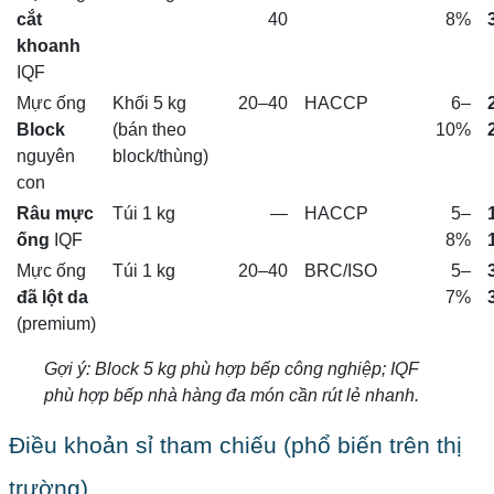
cắt
40
8%
khoanh
IQF
Mực ống
Khối 5 kg
20–40
HACCP
6–
Block
(bán theo
10%
nguyên
block/thùng)
con
Râu mực
Túi 1 kg
—
HACCP
5–
ống
IQF
8%
Mực ống
Túi 1 kg
20–40
BRC/ISO
5–
đã lột da
7%
(premium)
Gợi ý: Block 5 kg phù hợp bếp công nghiệp; IQF
phù hợp bếp nhà hàng đa món cần rút lẻ nhanh.
Điều khoản sỉ tham chiếu (phổ biến trên thị
trường)