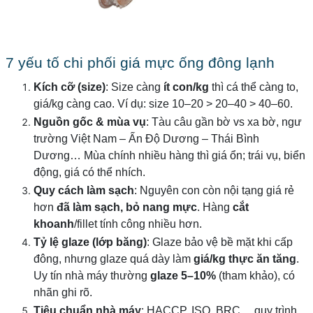
7 yếu tố chi phối giá mực ống đông lạnh
Kích cỡ (size)
: Size càng
ít con/kg
thì cá thể càng to,
giá/kg càng cao. Ví dụ: size 10–20 > 20–40 > 40–60.
Nguồn gốc & mùa vụ
: Tàu câu gần bờ vs xa bờ, ngư
trường Việt Nam – Ấn Độ Dương – Thái Bình
Dương… Mùa chính nhiều hàng thì giá ổn; trái vụ, biển
động, giá có thể nhích.
Quy cách làm sạch
: Nguyên con còn nội tạng giá rẻ
hơn
đã làm sạch, bỏ nang mực
. Hàng
cắt
khoanh
/fillet tính công nhiều hơn.
Tỷ lệ glaze (lớp băng)
: Glaze bảo vệ bề mặt khi cấp
đông, nhưng glaze quá dày làm
giá/kg thực ăn tăng
.
Uy tín nhà máy thường
glaze 5–10%
(tham khảo), có
nhãn ghi rõ.
Tiêu chuẩn nhà máy
: HACCP, ISO, BRC… quy trình