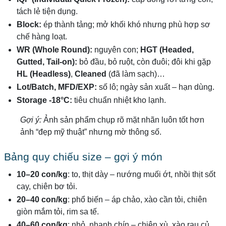
tách lẻ tiện dụng.
Block:
ép thành tảng; mở khối khó nhưng phù hợp sơ
chế hàng loạt.
WR (Whole Round):
nguyên con;
HGT (Headed,
Gutted, Tail-on):
bỏ đầu, bỏ ruột, còn đuôi; đôi khi gặp
HL (Headless)
,
Cleaned
(đã làm sạch)…
Lot/Batch, MFD/EXP:
số lô; ngày sản xuất – hạn dùng.
Storage -18°C:
tiêu chuẩn nhiệt kho lạnh.
Gợi ý:
Ảnh sản phẩm chụp rõ mặt nhãn luôn tốt hơn
ảnh “đẹp mỹ thuật” nhưng mờ thông số.
Bảng quy chiếu size – gợi ý món
10–20 con/kg
: to, thịt dày – nướng muối ớt, nhồi thịt sốt
cay, chiên bơ tỏi.
20–40 con/kg
: phổ biến – áp chảo, xào cần tỏi, chiên
giòn mắm tỏi, rim sa tế.
40–60 con/kg
: nhỏ, nhanh chín – chiên xù, xào rau củ,