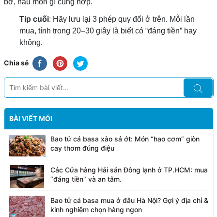
bở, nấu món gì cũng hợp.
Tip cuối
: Hãy lưu lại 3 phép quy đổi ở trên. Mỗi lần
mua, tính trong 20–30 giây là biết có “đáng tiền” hay
không.
Chia sẻ
BÀI VIẾT MỚI
Bao tử cá basa xào sả ớt: Món “hao cơm” giòn
cay thơm đúng điệu
Các Cửa hàng Hải sản Đông lạnh ở TP.HCM: mua
“đáng tiền” và an tâm.
Bao tử cá basa mua ở đâu Hà Nội? Gợi ý địa chỉ &
kinh nghiệm chọn hàng ngon