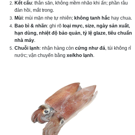
Kết cấu
: thân săn, không mềm nhão khi ấn; phần râu
đàn hồi, mắt trong.
Mùi
: mùi mặn nhẹ tự nhiên;
không tanh hắc
hay chua.
Bao bì & nhãn
: ghi rõ
loại mực, size, ngày sản xuất,
hạn dùng, nhiệt độ bảo quản, tỷ lệ glaze, tiêu chuẩn
nhà máy
.
Chuỗi lạnh
: nhận hàng còn
cứng như đá
, túi không rỉ
nước; vận chuyển bằng
xe/kho lạnh
.