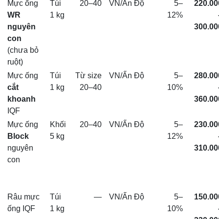
Mực ống
Túi
20–40
VN/Ấn Độ
5–
220.00
WR
1 kg
12%
nguyên
300.00
con
(chưa bỏ
ruột)
Mực ống
Túi
Từ size
VN/Ấn Độ
5–
280.00
cắt
1 kg
20–40
10%
khoanh
360.00
IQF
Mực ống
Khối
20–40
VN/Ấn Độ
5–
230.00
Block
5 kg
12%
nguyên
310.00
con
Râu mực
Túi
—
VN/Ấn Độ
5–
150.00
ống IQF
1 kg
10%