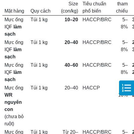
Size
Tiêu chuẩn
tham
Mặt hàng
Quy cách
(con/kg)
phổ biến
chiếu
Mực ống
Túi 1 kg
10–20
HACCP/BRC
5–
IQF
làm
8%
sạch
Mực ống
Túi 1 kg
20–40
HACCP/BRC
5–
IQF
làm
8%
sạch
Mực ống
Túi 1 kg
40–60
HACCP/BRC
5–
IQF
làm
8%
sạch
Mực ống
Túi 1 kg
20–40
HACCP
6–
WR
10%
nguyên
con
(chưa bỏ
ruột)
Mực ống
Túi 1 kg
Từ 20–
HACCP/BRC
5–