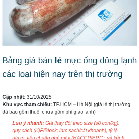
Bảng giá bán
lẻ
mực ống đông lạnh
các loại hiện nay trên thị trường
Cập nhật:
31/10/2025
Khu vực tham chiếu:
TP.HCM – Hà Nội (giá lẻ thị trường,
đã bao gồm thuế; chưa gồm phí giao lạnh)
Lưu ý nhanh:
Giá thay đổi theo size (số con/kg),
quy cách (IQF/Block; làm sạch/cắt khoanh), tỷ lệ
glaze, tiêu chuẩn nhà máy (HACCP/BRC), và kênh