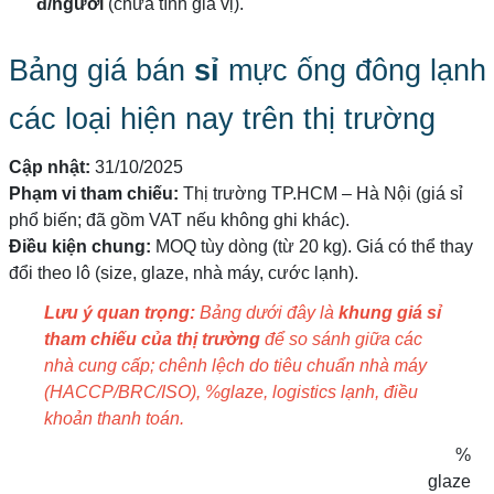
đ/người
(chưa tính gia vị).
Bảng giá bán
sỉ
mực ống đông lạnh
các loại hiện nay trên thị trường
Cập nhật:
31/10/2025
Phạm vi tham chiếu:
Thị trường TP.HCM – Hà Nội (giá sỉ
phổ biến; đã gồm VAT nếu không ghi khác).
Điều kiện chung:
MOQ tùy dòng (từ 20 kg). Giá có thể thay
đổi theo lô (size, glaze, nhà máy, cước lạnh).
Lưu ý quan trọng:
Bảng dưới đây là
khung giá sỉ
tham chiếu của thị trường
để so sánh giữa các
nhà cung cấp; chênh lệch do tiêu chuẩn nhà máy
(HACCP/BRC/ISO), %glaze, logistics lạnh, điều
khoản thanh toán.
%
glaze