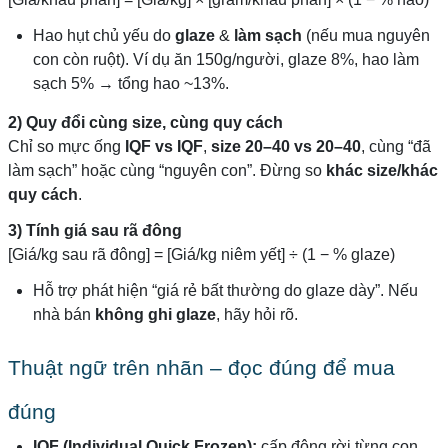
Hao hụt chủ yếu do
glaze
&
làm sạch
(nếu mua nguyên
con còn ruột). Ví dụ ăn 150g/người, glaze 8%, hao làm
sạch 5% → tổng hao ~13%.
2) Quy đổi cùng size, cùng quy cách
Chỉ so mực ống
IQF vs IQF
,
size 20–40 vs 20–40
, cùng “đã
làm sạch” hoặc cùng “nguyên con”. Đừng so
khác size/khác
quy cách
.
3) Tính giá sau rã đông
[Giá/kg sau rã đông] = [Giá/kg niêm yết] ÷ (1 − % glaze)
Hỗ trợ phát hiện “giá rẻ bất thường do glaze dày”. Nếu
nhà bán
không ghi glaze
, hãy hỏi rõ.
Thuật ngữ trên nhãn – đọc đúng để mua
đúng
IQF (Individual Quick Frozen):
cấp đông rời từng con,