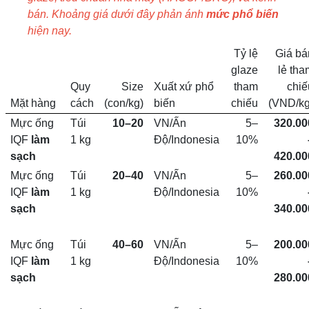
bán. Khoảng giá dưới đây phản ánh
mức phổ biến
hiện nay.
Tỷ lệ
Giá bá
glaze
lẻ tha
Quy
Size
Xuất xứ phổ
tham
chiế
Mặt hàng
cách
(con/kg)
biến
chiếu
(VND/kg
Mực ống
Túi
10–20
VN/Ấn
5–
320.00
IQF
làm
1 kg
Độ/Indonesia
10%
sạch
420.00
Mực ống
Túi
20–40
VN/Ấn
5–
260.00
IQF
làm
1 kg
Độ/Indonesia
10%
sạch
340.00
Mực ống
Túi
40–60
VN/Ấn
5–
200.00
IQF
làm
1 kg
Độ/Indonesia
10%
sạch
280.00