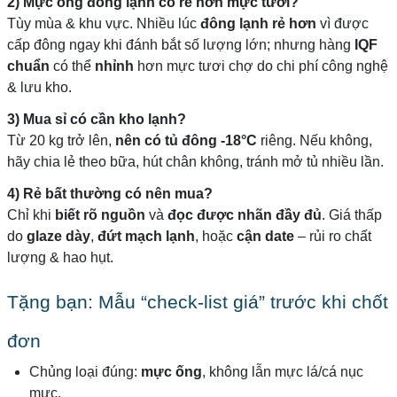
2) Mực ống đông lạnh có rẻ hơn mực tươi?
Tùy mùa & khu vực. Nhiều lúc
đông lạnh rẻ hơn
vì được
cấp đông ngay khi đánh bắt số lượng lớn; nhưng hàng
IQF
chuẩn
có thể
nhỉnh
hơn mực tươi chợ do chi phí công nghệ
& lưu kho.
3) Mua sỉ có cần kho lạnh?
Từ 20 kg trở lên,
nên có tủ đông -18°C
riêng. Nếu không,
hãy chia lẻ theo bữa, hút chân không, tránh mở tủ nhiều lần.
4) Rẻ bất thường có nên mua?
Chỉ khi
biết rõ nguồn
và
đọc được nhãn đầy đủ
. Giá thấp
do
glaze dày
,
đứt mạch lạnh
, hoặc
cận date
– rủi ro chất
lượng & hao hụt.
Tặng bạn: Mẫu “check-list giá” trước khi chốt
đơn
Chủng loại đúng:
mực ống
, không lẫn mực lá/cá nục
mực.