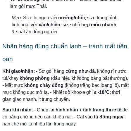
làm gỏi mực Thái.
Mẹo
: Size to ngon với
nướng/nhồi
; size trung bình
linh hoạt với
xào/chiên
; size nhỏ hợp
món nhanh
& suất ăn đông người.
Nhận hàng đúng chuẩn lạnh – tránh mất tiền
oan
Khi giao/nhận:
- Sờ gói hàng
cứng như đá
, không rỉ nước;
túi/khay
không phồng
(dấu hiệu khí/đóng băng bất thường).
- Mặt mực
không cháy đông
(không trắng bạc loang lổ), mắt
mực không đục mờ lạ. - Nhiệt độ kho/xe ghi
≤ -18°C
; thời
gian giao nhanh, ít trung chuyển.
Sau khi nhận:
- Chụp lại
hình nhãn + tình trạng thực tế
để
có bằng chứng nếu cần khiếu nại. - Cất vào
tủ đông ngay
;
hạn chế mở tủ nhiều lần trong ngày.