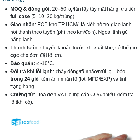
MOQ & đóng gói:
20–50 kg/lần lấy tùy mặt hàng; ưu tiên
full case
(5–10–20 kg/thùng).
Giao nhận:
FOB kho TP.HCM/Hà Nội; hỗ trợ giao lạnh
nội thành theo tuyến (phí theo km/đơn). Ngoại tỉnh gửi
hãng lạnh.
Thanh toán:
chuyển khoản trước khi xuất kho; có thể giữ
cọc
cho đơn đặt lô lớn.
Bảo quản:
≤ -18°C.
Đổi trả khi lỗi lạnh:
cháy đông/rã nhão/mùi lạ – báo
trong 24 giờ
kèm ảnh nhãn lô (lot, MFD/EXP) và tình
trạng hàng.
Chứng từ:
Hóa đơn VAT; cung cấp COA/phiếu kiểm tra
lô (khi có).