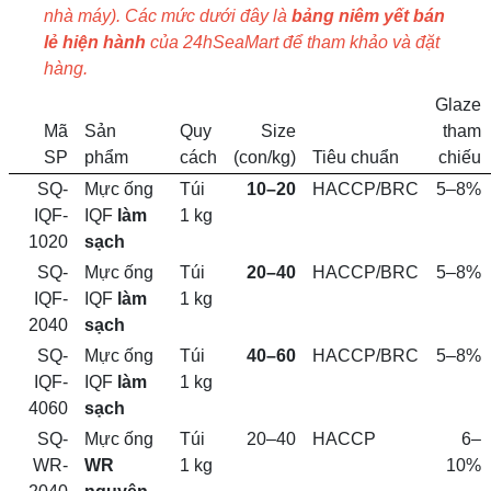
nhà máy). Các mức dưới đây là
bảng niêm yết bán
lẻ hiện hành
của 24hSeaMart để tham khảo và đặt
hàng.
Glaze
Mã
Sản
Quy
Size
tham
SP
phẩm
cách
(con/kg)
Tiêu chuẩn
chiếu
SQ-
Mực ống
Túi
10–20
HACCP/BRC
5–8%
IQF-
IQF
làm
1 kg
1020
sạch
SQ-
Mực ống
Túi
20–40
HACCP/BRC
5–8%
IQF-
IQF
làm
1 kg
2040
sạch
SQ-
Mực ống
Túi
40–60
HACCP/BRC
5–8%
IQF-
IQF
làm
1 kg
4060
sạch
SQ-
Mực ống
Túi
20–40
HACCP
6–
WR-
WR
1 kg
10%