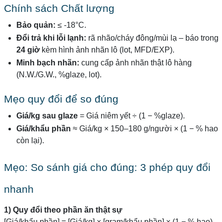
Chính sách Chất lượng
Bảo quản:
≤ -18°C.
Đổi trả khi lỗi lạnh:
rã nhão/cháy đông/mùi lạ – báo trong
24 giờ
kèm hình ảnh nhãn lô (lot, MFD/EXP).
Minh bạch nhãn:
cung cấp ảnh nhãn thật lô hàng
(N.W./G.W., %glaze, lot).
Mẹo quy đổi để so đúng
Giá/kg sau glaze
= Giá niêm yết ÷ (1 − %glaze).
Giá/khẩu phần
≈ Giá/kg × 150–180 g/người × (1 − % hao
còn lại).
Mẹo: So sánh giá cho đúng: 3 phép quy đổi
nhanh
1) Quy đổi theo phần ăn thật sự
[Giá/khẩu phần] = [Giá/kg] × [gram/khẩu phần] × (1 − % hao)