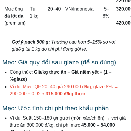
220.00
Mực ống
Túi
20–40
VN/Indonesia
5–
320.00
đã lột da
1 kg
8%
(premium)
420.00
Gợi ý pack 500 g:
Thường cao hơn
5–15%
so với
giá/kg túi 1 kg do chi phí đóng gói lẻ.
Mẹo: Giá quy đổi sau glaze (để so đúng)
Công thức:
Giá/kg thực ăn = Giá niêm yết ÷ (1 −
%glaze)
Ví dụ: Mực IQF 20–40 giá 290.000 đ/kg, glaze 8% →
290.000 ÷ 0,92 ≈
315.000 đ/kg thực
.
Mẹo: Ước tính chi phí theo khẩu phần
Ví dụ: Suất 150–180 g/người (món xào/chiên) → với giá
thực ăn 300.000 đ/kg, chi phí mực
45.000 – 54.000