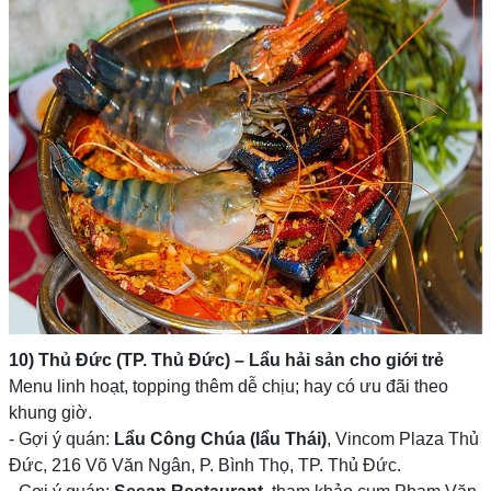
10) Thủ Đức (TP. Thủ Đức) – Lẩu hải sản cho giới trẻ
Menu linh hoạt, topping thêm dễ chịu; hay có ưu đãi theo
khung giờ.
- Gợi ý quán:
Lẩu Công Chúa (lẩu Thái)
, Vincom Plaza Thủ
Đức, 216 Võ Văn Ngân, P. Bình Thọ, TP. Thủ Đức.