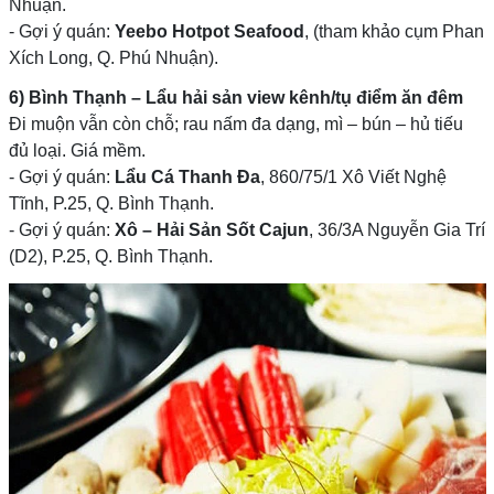
Nhuận.
- Gợi ý quán:
Yeebo Hotpot Seafood
, (tham khảo cụm Phan
Xích Long, Q. Phú Nhuận).
6) Bình Thạnh – Lẩu hải sản view kênh/tụ điểm ăn đêm
Đi muộn vẫn còn chỗ; rau nấm đa dạng, mì – bún – hủ tiếu
đủ loại. Giá mềm.
- Gợi ý quán:
Lẩu Cá Thanh Đa
, 860/75/1 Xô Viết Nghệ
Tĩnh, P.25, Q. Bình Thạnh.
- Gợi ý quán:
Xô – Hải Sản Sốt Cajun
, 36/3A Nguyễn Gia Trí
(D2), P.25, Q. Bình Thạnh.