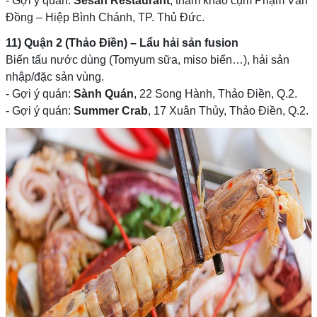
- Gợi ý quán:
Sesan Restaurant
, tham khảo cụm Phạm Văn
Đồng – Hiệp Bình Chánh, TP. Thủ Đức.
11) Quận 2 (Thảo Điền) – Lẩu hải sản fusion
Biến tấu nước dùng (Tomyum sữa, miso biển…), hải sản
nhập/đặc sản vùng.
- Gợi ý quán:
Sành Quán
, 22 Song Hành, Thảo Điền, Q.2.
- Gợi ý quán:
Summer Crab
, 17 Xuân Thủy, Thảo Điền, Q.2.