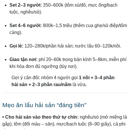
Set 2–3 người:
350–600k (tôm sú/đỏ, mực ống/bạch
tuộc, nghêu/sò).
Set 4–6 người:
800k–1,5 triệu (thêm cua ghẹ/sò điệp/tôm
càng).
Gọi lẻ:
120–280k/phần hải sản; nước lẩu 60–120k/nồi.
Giao tận nơi:
phí 20–60k trong bán kính 5–8km, miễn phí
khi hóa đơn đủ ngưỡng (tùy nơi).
Gợi ý cân đối: nhóm 4 người gọi
1 nồi + 3–4 phần
hải sản + 2–3 phần rau/nấm
là vừa.
Mẹo ăn lẩu hải sản “đáng tiền”
• Cho hải sản vào theo thứ tự chín:
nghêu/sò (mở miệng là
gắp), tôm (đổi màu – săn), mực/bạch tuộc (8–90 giây), cá phi