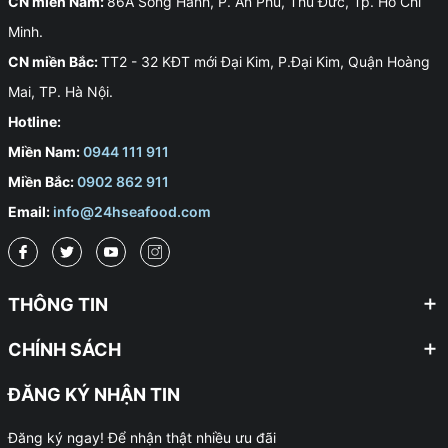
CN miền Nam:
86A Song Hành, P. An Phú, Thủ Đức, Tp. Hồ Chí
Minh.
CN miền Bắc:
TT2 - 32 KĐT mới Đại Kim, P.Đại Kim, Quận Hoàng
Mai, TP. Hà Nội.
Hotline:
Miền Nam:
0944 111 911
Miền Bắc:
0902 862 911
Email:
info@24hseafood.com
THÔNG TIN
CHÍNH SÁCH
ĐĂNG KÝ NHẬN TIN
Đăng ký ngay! Để nhận thật nhiều ưu đãi