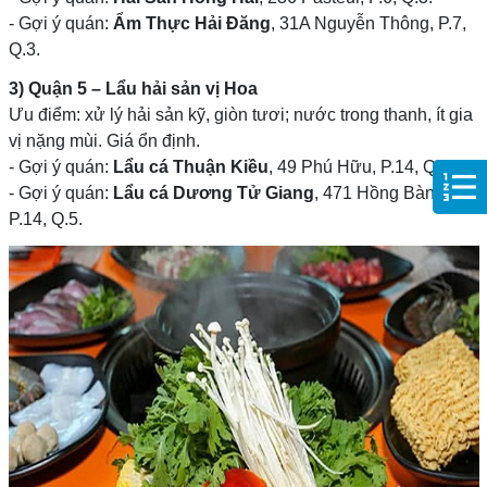
- Gợi ý quán:
Ẩm Thực Hải Đăng
, 31A Nguyễn Thông, P.7,
Q.3.
3) Quận 5 – Lẩu hải sản vị Hoa
Ưu điểm: xử lý hải sản kỹ, giòn tươi; nước trong thanh, ít gia
vị nặng mùi. Giá ổn định.
- Gợi ý quán:
Lẩu cá Thuận Kiều
, 49 Phú Hữu, P.14, Q.5.
- Gợi ý quán:
Lẩu cá Dương Tử Giang
, 471 Hồng Bàng,
P.14, Q.5.