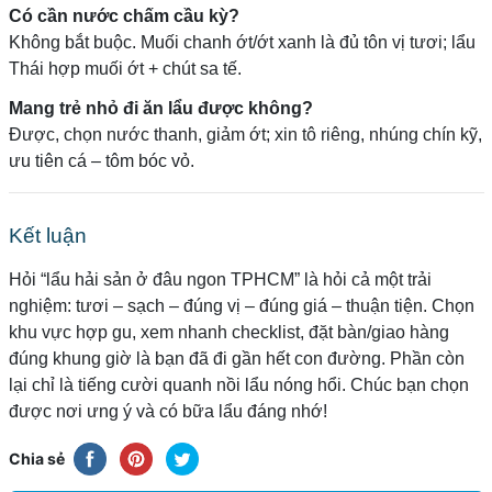
Có cần nước chấm cầu kỳ?
Không bắt buộc. Muối chanh ớt/ớt xanh là đủ tôn vị tươi; lẩu
Thái hợp muối ớt + chút sa tế.
Mang trẻ nhỏ đi ăn lẩu được không?
Được, chọn nước thanh, giảm ớt; xin tô riêng, nhúng chín kỹ,
ưu tiên cá – tôm bóc vỏ.
Kết luận
Hỏi “lẩu hải sản ở đâu ngon TPHCM” là hỏi cả một trải
nghiệm: tươi – sạch – đúng vị – đúng giá – thuận tiện. Chọn
khu vực hợp gu, xem nhanh checklist, đặt bàn/giao hàng
đúng khung giờ là bạn đã đi gần hết con đường. Phần còn
lại chỉ là tiếng cười quanh nồi lẩu nóng hổi. Chúc bạn chọn
được nơi ưng ý và có bữa lẩu đáng nhớ!
Chia sẻ