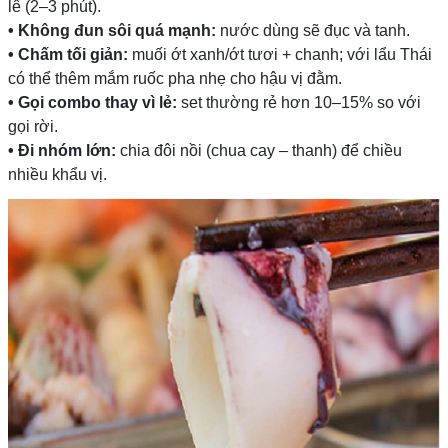
lê (2–3 phút).
• Không đun sôi quá mạnh:
nước dùng sẽ đục và tanh.
• Chấm tối giản:
muối ớt xanh/ớt tươi + chanh; với lẩu Thái
có thể thêm mắm ruốc pha nhẹ cho hậu vị đằm.
• Gọi combo thay vì lẻ:
set thường rẻ hơn 10–15% so với
gọi rời.
• Đi nhóm lớn:
chia đôi nồi (chua cay – thanh) để chiều
nhiều khẩu vị.