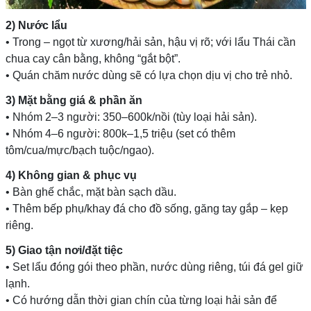
2) Nước lẩu
• Trong – ngọt từ xương/hải sản, hậu vị rõ; với lẩu Thái cần
chua cay cân bằng, không “gắt bột”.
• Quán chăm nước dùng sẽ có lựa chọn dịu vị cho trẻ nhỏ.
3) Mặt bằng giá & phần ăn
• Nhóm 2–3 người: 350–600k/nồi (tùy loại hải sản).
• Nhóm 4–6 người: 800k–1,5 triệu (set có thêm
tôm/cua/mực/bạch tuộc/ngao).
4) Không gian & phục vụ
• Bàn ghế chắc, mặt bàn sạch dầu.
• Thêm bếp phụ/khay đá cho đồ sống, găng tay gắp – kẹp
riêng.
5) Giao tận nơi/đặt tiệc
• Set lẩu đóng gói theo phần, nước dùng riêng, túi đá gel giữ
lạnh.
• Có hướng dẫn thời gian chín của từng loại hải sản để