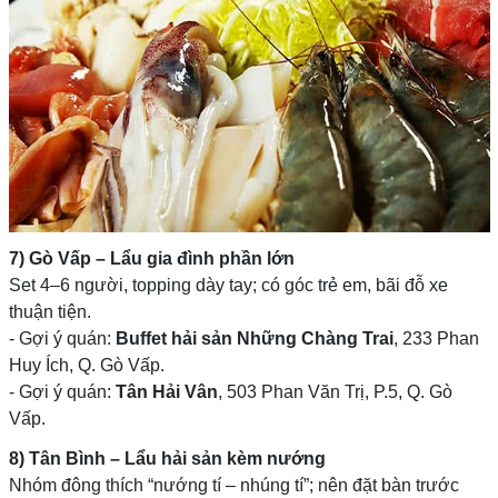
7) Gò Vấp – Lẩu gia đình phần lớn
Set 4–6 người, topping dày tay; có góc trẻ em, bãi đỗ xe
thuận tiện.
- Gợi ý quán:
Buffet hải sản Những Chàng Trai
, 233 Phan
Huy Ích, Q. Gò Vấp.
- Gợi ý quán:
Tân Hải Vân
, 503 Phan Văn Trị, P.5, Q. Gò
Vấp.
8) Tân Bình – Lẩu hải sản kèm nướng
Nhóm đông thích “nướng tí – nhúng tí”; nên đặt bàn trước