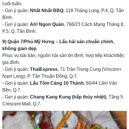
cuối tuần.
- Gợi ý quán:
Nhất Nhất BBQ
, 118 Thăng Long, P.4, Q. Tân
Bình.
- Gợi ý quán:
Ah! Ngon Quán
, 766/23 Cách Mạng Tháng 8,
P.5, Q. Tân Bình.
9) Quận 7/Phú Mỹ Hưng – Lẩu hải sản chuẩn chỉnh,
không gian đẹp
Phục vụ bài bản, nguồn hải sản ổn định; hợp tiếp khách/tiệc
gia đình.
- Gợi ý quán:
ThaiExpress
, 71 Trần Trọng Cung (Vincom+
Nam Long), P. Tân Thuận Đông, Q.7.
- Gợi ý quán:
Lẩu Tôm Càng 10 Thành
, 60/44 Lâm Văn
Bền, Q.7.
- Gợi ý quán:
Chang Kang Kung (hấp thủy nhiệt)
, Tầng 5
Crescent Mall, Q.7.