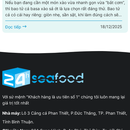
Nếu bạn đang cần một món xào vừa nhanh gọn vừa “bắt cơm”,
thì bao tử cá basa xào sả ớt là lựa chọn rất đáng thử. Bao tử
cá có cái hay riêng: giòn nhẹ, sần sật, khi làm đúng cách sẽ
sạch mùi, thấm vị, ăn hoài không ngán. Kết hợp với sả băm
18/12/2025
thơm nồng và ớt cay the, món này lên đĩa là mùi thơm bốc lên
Đọc tiếp
đã thấy đói. Bài viết này hướng dẫn bạn cách...
Với sứ mệnh "Khách hàng là ưu tiên số 1" chúng tôi luôn mang lại
giá trị tốt nhất
Nhà máy:
Lô 3 Cảng cá Phan Thiết, P.Đức Thắng, TP. Phan Thiết,
Tỉnh Bình Thuận.