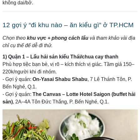
không dai/bở.
12 gợi ý “đi khu nào – ăn kiểu gì” ở TP.HCM
Chọn theo
khu vực + phong cách lẩu
và tham khảo vài địa
chỉ cụ thể để dễ đi thử.
1) Quận 1 – Lẩu hải sản kiểu Thái/chua cay thanh
Phù hợp tiệc bạn bè, vị rõ – kích thích vị giác. Tầm giá 150–
220k/người khi đi nhóm.
- Gợi ý quán:
On-Yasai Shabu Shabu
, 7 Lê Thánh Tôn, P.
Bến Nghé, Q.1.
- Gợi ý quán:
The Canvas – Lotte Hotel Saigon (buffet hải
sản)
, 2A–4A Tôn Đức Thắng, P. Bến Nghé, Q.1.