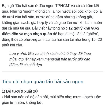
Bạn gõ “lẩu hải sản ở đâu ngon TPHCM” và có cả trăm kết
quả. Nhưng “ngon” không chỉ là nồi nước sôi bốc khói; đó là
độ tươi của hải sản, nước dùng đậm nhưng không gắt,
không gian sạch, giá hợp lý và có giao tận nơi khi bạn muốn
đãi cả nhà tại gia. Bài viết này tổng hợp
12 gợi ý khu vực/
điểm đến
và
mẹo chọn quán
để bạn đi một lần là “ghiền”,
đồng thời có phương án nấu lẩu hải sản tại nhà trong 15–20
phút khi cần.
Lưu ý nhỏ: Giá và chính sách có thể thay đổi theo
mùa, dịp lễ; hãy xem menu/đặt bàn trước giờ cao
điểm để có chỗ đẹp.
Tiêu chí chọn quán lẩu hải sản ngon
1) Độ tươi & xuất xứ
• Hải sản nên có độ đàn hồi, mùi biển nhẹ; mực – bạch tuộc
giòn tự nhiên, không bở.