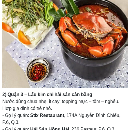
2) Quận 3 – Lẩu kim chi hải sản cân bằng
Nước dùng chua nhẹ, ít cay; topping mực – tôm – nghêu.
Hợp gia đình có trẻ nhỏ.
- Gợi ý quán:
Stix Restaurant
, 174A Nguyễn Đình Chiểu,
P.6, Q.3.
- Gợi ý quán:
Hải Sản Hồng Hải
, 236 Pasteur, P.6, Q.3.