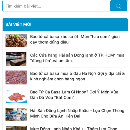
BÀI VIẾT MỚI
Bao tử cá basa xào sả ớt: Món “hao cơm” giòn
cay thơm đúng điệu
Các Cửa hàng Hải sản Đông lạnh ở TP.HCM: mua
“đáng tiền” và an tâm.
Bao tử cá basa mua ở đâu Hà Nội? Gợi ý địa chỉ &
kinh nghiệm chọn hàng ngon
Bao Tử Cá Basa Làm Gì Ngon? Gợi Ý Món Vừa
Dân Dã Vừa “Bắt Cơm”
Hải Sản Đông Lạnh Nhập Khẩu – Lựa Chọn Thông
Minh Cho Bữa Ăn Hiện Đại
Mực Đông Lạnh Nhập Khẩu – Thêm Lựa Chọn