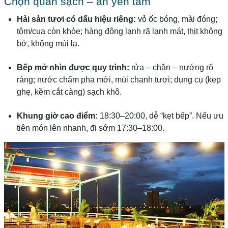
Chọn quán sạch – ăn yên tâm
Hải sản tươi có dấu hiệu riêng:
vỏ ốc bóng, mài đóng;
tôm/cua còn khỏe; hàng đông lạnh rã lạnh mát, thịt không
bở, không mùi lạ.
Bếp mở nhìn được quy trình:
rửa – chần – nướng rõ
ràng; nước chấm pha mới, mùi chanh tươi; dụng cụ (kẹp
ghẹ, kềm cắt càng) sạch khô.
Khung giờ cao điểm:
18:30–20:00, dễ “kẹt bếp”. Nếu ưu
tiên món lên nhanh, đi sớm 17:30–18:00.