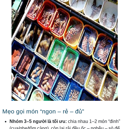
Mẹo gọi món “ngon – rẻ – đủ”
Nhóm 3–5 người là tối ưu:
chia nhau 1–2 món “đinh”
(cua/ghẹ/tôm càng), còn lại rải đều ốc – nghêu – sò để