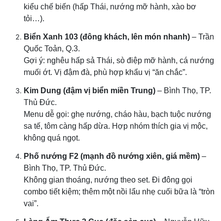
kiểu chế biến (hấp Thái, nướng mỡ hành, xào bơ
tỏi…).
Biển Xanh 103 (đông khách, lên món nhanh)
– Trần
Quốc Toản, Q.3.
Gợi ý: nghêu hấp sả Thái, sò điệp mỡ hành, cá nướng
muối ớt. Vị đậm đà, phù hợp khẩu vị “ăn chắc”.
Kim Dung (đậm vị biển miền Trung)
– Bình Thọ, TP.
Thủ Đức.
Menu dễ gọi: ghẹ nướng, cháo hàu, bạch tuộc nướng
sa tế, tôm càng hấp dừa. Hợp nhóm thích gia vị mộc,
không quá ngọt.
Phố nướng F2 (mạnh đồ nướng xiên, giá mềm)
–
Bình Thọ, TP. Thủ Đức.
Không gian thoáng, nướng theo set. Đi đông gọi
combo tiết kiệm; thêm một nồi lẩu nhẹ cuối bữa là “tròn
vai”.