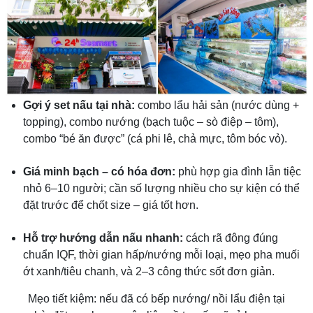
Gợi ý set nấu tại nhà:
combo lẩu hải sản (nước dùng +
topping), combo nướng (bạch tuộc – sò điệp – tôm),
combo “bé ăn được” (cá phi lê, chả mực, tôm bóc vỏ).
Giá minh bạch – có hóa đơn:
phù hợp gia đình lẫn tiệc
nhỏ 6–10 người; cần số lượng nhiều cho sự kiện có thể
đặt trước để chốt size – giá tốt hơn.
Hỗ trợ hướng dẫn nấu nhanh:
cách rã đông đúng
chuẩn IQF, thời gian hấp/nướng mỗi loại, mẹo pha muối
ớt xanh/tiêu chanh, và 2–3 công thức sốt đơn giản.
Mẹo tiết kiệm: nếu đã có bếp nướng/ nồi lẩu điện tại