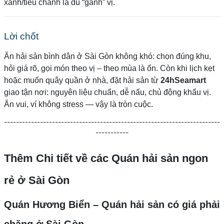
xanh/tiêu chanh là đủ “gánh” vị.
Lời chốt
Ăn hải sản bình dân ở Sài Gòn không khó: chọn đúng khu,
hỏi giá rõ, gọi món theo vị – theo mùa là ổn. Còn khi lịch kẹt
hoặc muốn quây quần ở nhà, đặt hải sản từ
24hSeamart
giao tận nơi: nguyên liệu chuẩn, dễ nấu, chủ động khẩu vị.
Ăn vui, ví không stress — vậy là tròn cuộc.
------------------------------------------------------------------------
-----------
Thêm Chi tiết về các Quán hải sản ngon
rẻ ở Sài Gòn
Quán Hương Biển – Quán hải sản có giá phải
chăng ở Sài Gòn