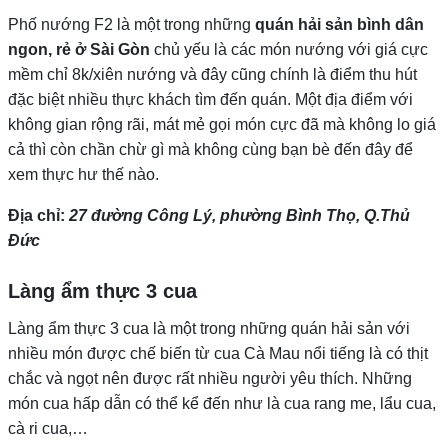
Phố nướng F2 là một trong những
quán hải sản bình dân
ngon, rẻ ở Sài Gòn
chủ yếu là các món nướng với giá cực
mềm chỉ 8k/xiên nướng và đây cũng chính là điểm thu hút
đặc biệt nhiều thực khách tìm đến quán. Một địa điểm với
không gian rộng rãi, mát mẻ gọi món cực đã mà không lo giá
cả thì còn chần chừ gì mà không cùng bạn bè đến đây để
xem thực hư thế nào.
Địa chỉ:
27 đường Công Lý, phường Bình Thọ, Q.Thủ
Đức
Làng ẩm thực 3 cua
Làng ẩm thực 3 cua là một trong những quán hải sản với
nhiều món được chế biến từ cua Cà Mau nổi tiếng là có thịt
chắc và ngọt nên được rất nhiều người yêu thích. Những
món cua hấp dẫn có thể kể đến như là cua rang me, lẩu cua,
cà ri cua,…