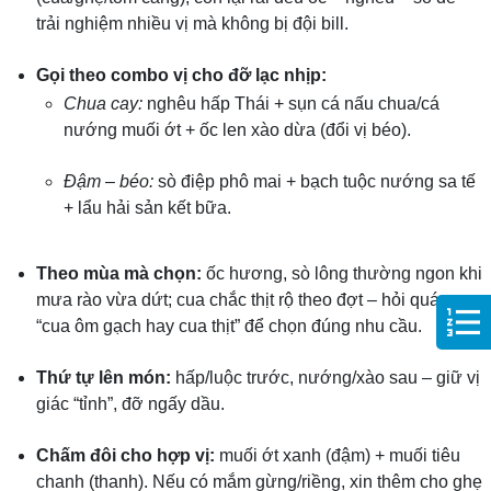
trải nghiệm nhiều vị mà không bị đội bill.
Gọi theo combo vị cho đỡ lạc nhịp:
Chua cay:
nghêu hấp Thái + sụn cá nấu chua/cá
nướng muối ớt + ốc len xào dừa (đổi vị béo).
Đậm – béo:
sò điệp phô mai + bạch tuộc nướng sa tế
+ lẩu hải sản kết bữa.
Theo mùa mà chọn:
ốc hương, sò lông thường ngon khi
mưa rào vừa dứt; cua chắc thịt rộ theo đợt – hỏi quán
“cua ôm gạch hay cua thịt” để chọn đúng nhu cầu.
Thứ tự lên món:
hấp/luộc trước, nướng/xào sau – giữ vị
giác “tỉnh”, đỡ ngấy dầu.
Chấm đôi cho hợp vị:
muối ớt xanh (đậm) + muối tiêu
chanh (thanh). Nếu có mắm gừng/riềng, xin thêm cho ghẹ