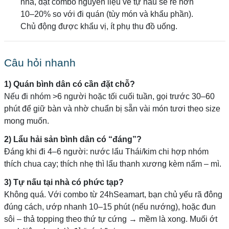
nhà, đặt combo nguyên liệu về tự nấu sẽ rẻ hơn
10–20% so với đi quán (tùy món và khẩu phần).
Chủ động được khẩu vị, ít phụ thu đồ uống.
Câu hỏi nhanh
1) Quán bình dân có cần đặt chỗ?
Nếu đi nhóm >6 người hoặc tối cuối tuần, gọi trước 30–60
phút để giữ bàn và nhờ chuẩn bị sẵn vài món tươi theo size
mong muốn.
2) Lẩu hải sản bình dân có “đáng”?
Đáng khi đi 4–6 người: nước lẩu Thái/kim chi hợp nhóm
thích chua cay; thích nhẹ thì lẩu thanh xương kèm nấm – mì.
3) Tự nấu tại nhà có phức tạp?
Không quá. Với combo từ 24hSeamart, bạn chủ yếu rã đông
đúng cách, ướp nhanh 10–15 phút (nếu nướng), hoặc đun
sôi – thả topping theo thứ tự cứng → mềm là xong. Muối ớt