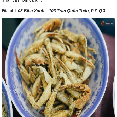
Thái, cà ri tôm càng,…
Địa chỉ:
03 Biển Xanh – 103 Trần Quốc Toản, P.7, Q.3