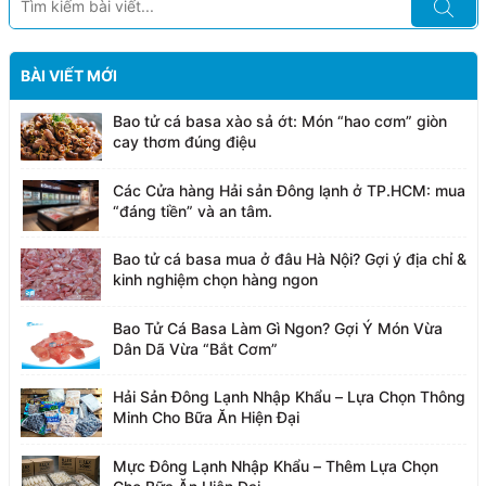
BÀI VIẾT MỚI
Bao tử cá basa xào sả ớt: Món “hao cơm” giòn
cay thơm đúng điệu
Các Cửa hàng Hải sản Đông lạnh ở TP.HCM: mua
“đáng tiền” và an tâm.
Bao tử cá basa mua ở đâu Hà Nội? Gợi ý địa chỉ &
kinh nghiệm chọn hàng ngon
Bao Tử Cá Basa Làm Gì Ngon? Gợi Ý Món Vừa
Dân Dã Vừa “Bắt Cơm”
Hải Sản Đông Lạnh Nhập Khẩu – Lựa Chọn Thông
Minh Cho Bữa Ăn Hiện Đại
Mực Đông Lạnh Nhập Khẩu – Thêm Lựa Chọn