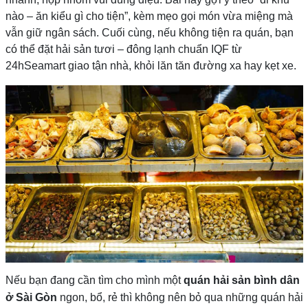
nào – ăn kiểu gì cho tiện”, kèm mẹo gọi món vừa miệng mà
vẫn giữ ngân sách. Cuối cùng, nếu không tiện ra quán, bạn
có thể đặt hải sản tươi – đông lạnh chuẩn IQF từ
24hSeamart giao tận nhà, khỏi lăn tăn đường xa hay kẹt xe.
Nếu bạn đang cần tìm cho mình một
quán hải sản bình dân
ở Sài Gòn
ngon, bổ, rẻ thì không nên bỏ qua những quán hải