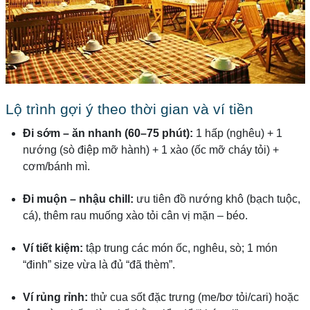
Lộ trình gợi ý theo thời gian và ví tiền
Đi sớm – ăn nhanh (60–75 phút):
1 hấp (nghêu) + 1
nướng (sò điệp mỡ hành) + 1 xào (ốc mỡ cháy tỏi) +
cơm/bánh mì.
Đi muộn – nhậu chill:
ưu tiên đồ nướng khô (bạch tuộc,
cá), thêm rau muống xào tỏi cân vị mặn – béo.
Ví tiết kiệm:
tập trung các món ốc, nghêu, sò; 1 món
“đinh” size vừa là đủ “đã thèm”.
Ví rủng rỉnh:
thử cua sốt đặc trưng (me/bơ tỏi/cari) hoặc