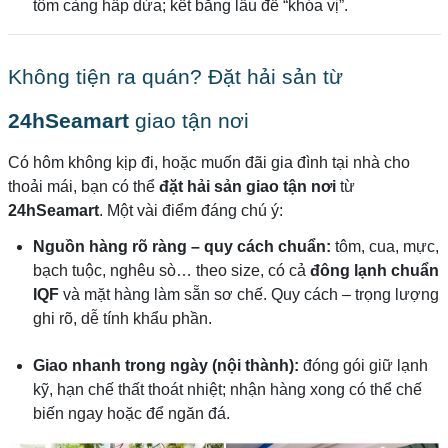
tôm càng hấp dừa; kết bằng lẩu để “khóa vị”.
Không tiện ra quán? Đặt hải sản từ
24hSeamart
giao tận nơi
Có hôm không kịp đi, hoặc muốn đãi gia đình tại nhà cho
thoải mái, bạn có thể
đặt hải sản giao tận nơi
từ
24hSeamart
. Một vài điểm đáng chú ý:
Nguồn hàng rõ ràng – quy cách chuẩn:
tôm, cua, mực,
bạch tuộc, nghêu sò… theo size, có cả
đông lạnh chuẩn
IQF
và mặt hàng làm sẵn sơ chế. Quy cách – trọng lượng
ghi rõ, dễ tính khẩu phần.
Giao nhanh trong ngày (nội thành):
đóng gói giữ lạnh
kỹ, hạn chế thất thoát nhiệt; nhận hàng xong có thể chế
biến ngay hoặc để ngăn đá.