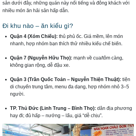
sản dưới đây, những quán này nổi tiếng và đông khách với
nhiều món ăn hải sản hấp dẫn.
Đi khu nào – ăn kiểu gì?
Quận 4 (Xóm Chiếu):
thủ phủ ốc. Giá mềm, lên món
nhanh, hợp nhóm bạn thích thử nhiều kiểu chế biến.
Quận 7 (Nguyễn Hữu Thọ):
mạnh về cua/tôm càng,
không gian rộng, dễ đậu xe.
Quận 3 (Trần Quốc Toản – Nguyễn Thiện Thuật):
tiện
di chuyển trung tâm, menu đa dạng, hợp nhóm nhỏ 3–5
người.
TP. Thủ Đức (Linh Trung – Bình Thọ):
dân địa phương
hay đi; đủ hấp – nướng – lẩu, giá “dễ chịu”.