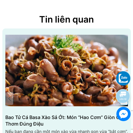
Tin liên quan
Bao Tử Cá Basa Xào Sả Ớt: Món “hao Cơm” Giòn Cay
Thơm Đúng Điệu
Nếu bạn đang cần một món xào vừa nhanh gọn vừa “bắt cơm”,