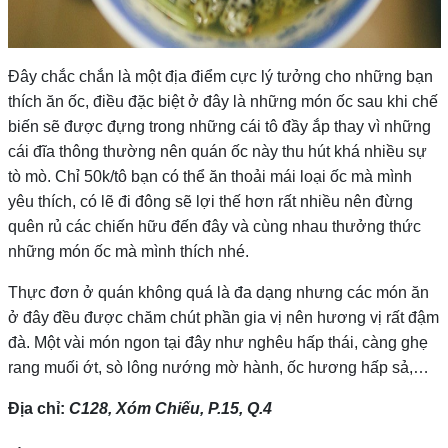
Đây chắc chắn là một địa điểm cực lý tưởng cho những bạn
thích ăn ốc, điều đặc biệt ở đây là những món ốc sau khi chế
biến sẽ được đựng trong những cái tô đầy ắp thay vì những
cái đĩa thông thường nên quán ốc này thu hút khá nhiều sự
tò mò. Chỉ 50k/tô bạn có thể ăn thoải mái loại ốc mà mình
yêu thích, có lẽ đi đông sẽ lợi thế hơn rất nhiều nên đừng
quên rủ các chiến hữu đến đây và cùng nhau thưởng thức
những món ốc mà mình thích nhé.
Thực đơn ở quán không quá là đa dạng nhưng các món ăn
ở đây đều được chăm chút phần gia vị nên hương vị rất đậm
đà. Một vài món ngon tại đây như nghêu hấp thái, càng ghẹ
rang muối ớt, sò lông nướng mờ hành, ốc hương hấp sả,…
Địa chỉ:
C128, Xóm Chiếu, P.15, Q.4