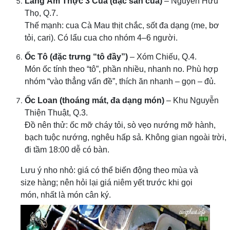
Làng Ẩm Thực 3 Cua (đặc sản cua)
– Nguyễn Hữu
Thọ, Q.7.
Thế mạnh: cua Cà Mau thịt chắc, sốt đa dạng (me, bơ
tỏi, cari). Có lẩu cua cho nhóm 4–6 người.
Ốc Tô (đặc trưng “tô đầy”)
– Xóm Chiếu, Q.4.
Món ốc tính theo “tô”, phần nhiều, nhanh no. Phù hợp
nhóm “vào thẳng vấn đề”, thích ăn nhanh – gọn – đủ.
Ốc Loan (thoáng mát, đa dạng món)
– Khu Nguyễn
Thiện Thuật, Q.3.
Đồ nên thử: ốc mỡ cháy tỏi, sò vẹo nướng mỡ hành,
bạch tuộc nướng, nghêu hấp sả. Không gian ngoài trời,
đi tầm 18:00 dễ có bàn.
Lưu ý nho nhỏ: giá có thể biến động theo mùa và
size hàng; nên hỏi lại giá niêm yết trước khi gọi
món, nhất là món cân ký.