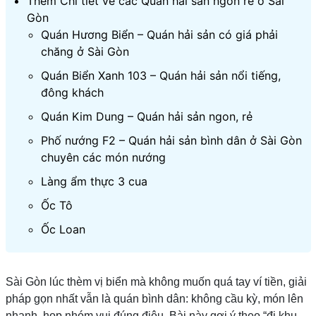
Thêm Chi tiết về các Quán hải sản ngon rẻ ở Sài
Gòn
Quán Hương Biển – Quán hải sản có giá phải
chăng ở Sài Gòn
Quán Biển Xanh 103 – Quán hải sản nổi tiếng,
đông khách
Quán Kim Dung – Quán hải sản ngon, rẻ
Phố nướng F2 – Quán hải sản bình dân ở Sài Gòn
chuyên các món nướng
Làng ẩm thực 3 cua
Ốc Tô
Ốc Loan
Sài Gòn lúc thèm vị biển mà không muốn quá tay ví tiền, giải
pháp gọn nhất vẫn là quán bình dân: không cầu kỳ, món lên
nhanh, họp nhóm vui đúng điệu. Bài này gợi ý theo “đi khu