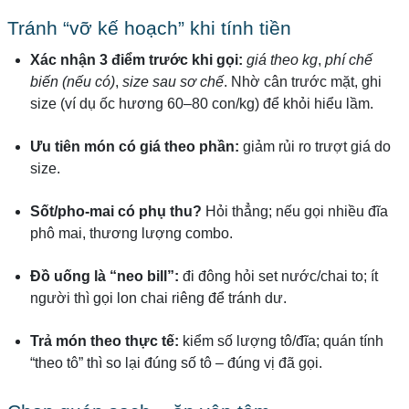
Tránh “vỡ kế hoạch” khi tính tiền
Xác nhận 3 điểm trước khi gọi:
giá theo kg
,
phí chế
biến (nếu có)
,
size sau sơ chế
. Nhờ cân trước mặt, ghi
size (ví dụ ốc hương 60–80 con/kg) để khỏi hiểu lầm.
Ưu tiên món có giá theo phần:
giảm rủi ro trượt giá do
size.
Sốt/pho-mai có phụ thu?
Hỏi thẳng; nếu gọi nhiều đĩa
phô mai, thương lượng combo.
Đồ uống là “neo bill”:
đi đông hỏi set nước/chai to; ít
người thì gọi lon chai riêng để tránh dư.
Trả món theo thực tế:
kiểm số lượng tô/đĩa; quán tính
“theo tô” thì so lại đúng số tô – đúng vị đã gọi.