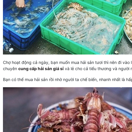
Chợ hoạt động cả ngày, bạn muốn mua hải sản tươi thì nên đi vào 
chuyên
cung cấp hải sản giá sỉ
và lẻ cho cả tiểu thương và người m
Bạn có thể mua hải sản rồi nhờ người ta chế biến, nhanh nhất là 