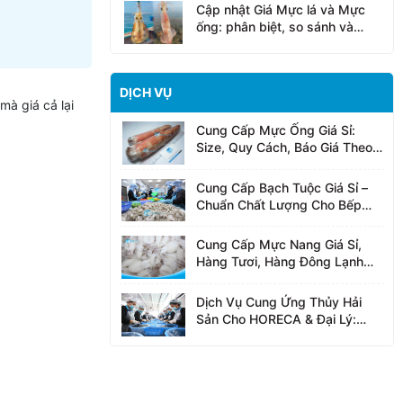
Cập nhật Giá Mực lá và Mực
ống: phân biệt, so sánh và
cách mua cho đúng
DỊCH VỤ
mà giá cả lại
Cung Cấp Mực Ống Giá Sỉ:
Size, Quy Cách, Báo Giá Theo
Ngày
Cung Cấp Bạch Tuộc Giá Sỉ –
Chuẩn Chất Lượng Cho Bếp
Chuyên Nghiệp
Cung Cấp Mực Nang Giá Sỉ,
Hàng Tươi, Hàng Đông Lạnh
IQF, Chuẩn HACCP
Dịch Vụ Cung Ứng Thủy Hải
Sản Cho HORECA & Đại Lý:
24hSeafood