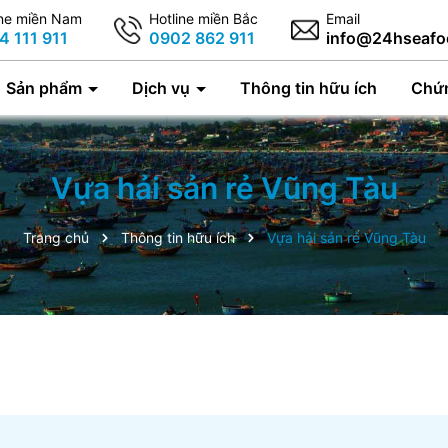
ine miền Nam
Hotline miền Bắc
Email
4 111 911
0902 862 911
info@24hseafo
Sản phẩm
Dịch vụ
Thông tin hữu ích
Chứ
Vựa hải sản rẻ Vũng Tàu
Trang chủ
Thông tin hữu ích
Vựa hải sản rẻ Vũng Tàu