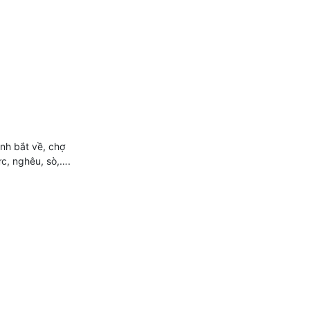
nh bắt về, chợ
ực, nghêu, sò,….