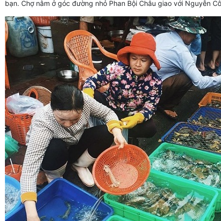
bạn. Chợ nằm ở góc đường nhỏ Phan Bội Châu giao với Nguyễn Cô