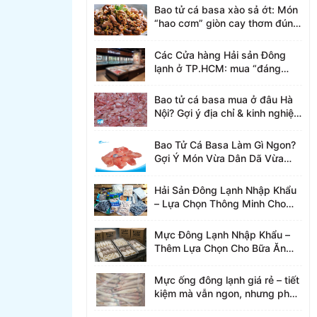
Bao tử cá basa xào sả ớt: Món
“hao cơm” giòn cay thơm đúng
điệu
Các Cửa hàng Hải sản Đông
lạnh ở TP.HCM: mua “đáng
tiền” và an tâm.
Bao tử cá basa mua ở đâu Hà
Nội? Gợi ý địa chỉ & kinh nghiệm
chọn hàng ngon
Bao Tử Cá Basa Làm Gì Ngon?
Gợi Ý Món Vừa Dân Dã Vừa
“Bắt Cơm”
Hải Sản Đông Lạnh Nhập Khẩu
– Lựa Chọn Thông Minh Cho
Bữa Ăn Hiện Đại
Mực Đông Lạnh Nhập Khẩu –
Thêm Lựa Chọn Cho Bữa Ăn
Hiện Đại
Mực ống đông lạnh giá rẻ – tiết
kiệm mà vẫn ngon, nhưng phải
biết chọn