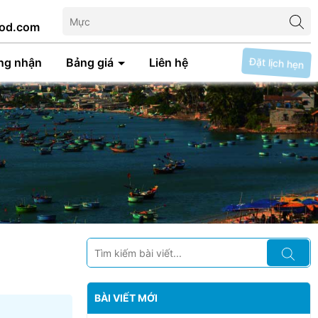
od.com
Đặt lịch hẹn
ng nhận
Bảng giá
Liên hệ
BÀI VIẾT MỚI