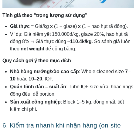
Tính giá theo “trọng lượng sử dụng”
Giá thực
= Giá/kg
x
(1 − glaze)
x
(1 − hao hụt rã đông).
Ví dụ: Giá niêm yết 150.000đ/kg, glaze 20%, hao hụt rã
đông 8% ⇒ Giá thực dùng ~
110.4k/kg
. So sánh giá luôn
theo
net weight
để công bằng.
Quy cách gợi ý theo mục đích
Nhà hàng nướng/xào cao cấp
: Whole cleaned size
7–
10
hoặc
10–20
, IQF.
Quán bình dân – suất ăn
: Tube IQF size vừa, hoặc rings
đồng đều, dễ portion.
Sản xuất công nghiệp
: Block 1–5 kg, đồng nhất, tiết
kiệm chi phí.
6. Kiểm tra nhanh khi nhận hàng (on-site