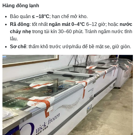
Hàng đông lạnh
Bảo quản
≤ −18°C
; hạn chế mở kho.
Rã đông
: tốt nhất
ngăn mát 0–4°C
6–12 giờ; hoặc
nước
chảy nhẹ
trong túi kín 30–60 phút. Tránh ngâm nước tĩnh
lâu.
Sơ chế
: thấm khô trước ướp/nấu để bề mặt se, giữ giòn.