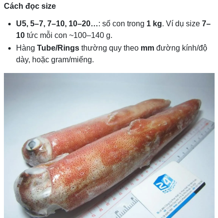
Cách đọc size
U5, 5–7, 7–10, 10–20…
: số con trong
1 kg
. Ví dụ size
7–
10
tức mỗi con ~100–140 g.
Hàng
Tube/Rings
thường quy theo
mm
đường kính/độ
dày, hoặc gram/miếng.