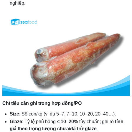
nghiệp.
Chỉ tiêu cần ghi trong hợp đồng/PO
Size
: Số con/kg (ví dụ 5–7, 7–10, 10–20, 20–40…).
Glaze
: Tỷ lệ phủ băng
≤ 10–20%
tùy chuẩn; ghi rõ
tính
giá theo trọng lượng chưa/đã trừ glaze
.