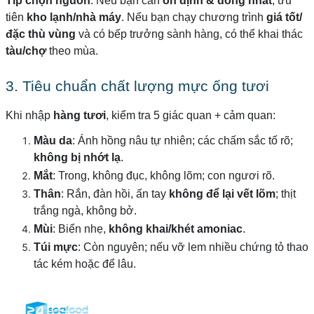
Tip chọn nguồn
: Nếu bạn cần
ổn định & đồng nhất
, ưu
tiên
kho lạnh/nhà máy
. Nếu bạn chạy chương trình
giá tốt/
đặc thù vùng
và có bếp trưởng sành hàng, có thể khai thác
tàu/chợ
theo mùa.
3. Tiêu chuẩn chất lượng mực ống tươi
Khi nhập
hàng tươi
, kiểm tra 5 giác quan + cảm quan:
Màu da
: Ánh hồng nâu tự nhiên; các chấm sắc tố rõ;
không bị nhớt lạ
.
Mắt
: Trong, không đục, không lõm; con ngươi rõ.
Thân
: Rắn, đàn hồi, ấn tay
không để lại vết lõm
; thịt
trắng ngà, không bở.
Mùi
: Biển nhẹ,
không khai/khét amoniac
.
Túi mực
: Còn nguyên; nếu vỡ lem nhiều chứng tỏ thao
tác kém hoặc để lâu.