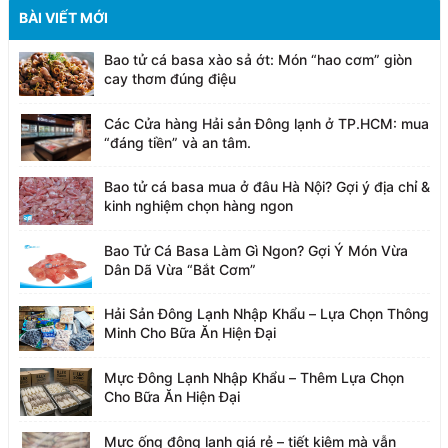
BÀI VIẾT MỚI
Bao tử cá basa xào sả ớt: Món “hao cơm” giòn
cay thơm đúng điệu
Các Cửa hàng Hải sản Đông lạnh ở TP.HCM: mua
“đáng tiền” và an tâm.
Bao tử cá basa mua ở đâu Hà Nội? Gợi ý địa chỉ &
kinh nghiệm chọn hàng ngon
Bao Tử Cá Basa Làm Gì Ngon? Gợi Ý Món Vừa
Dân Dã Vừa “Bắt Cơm”
Hải Sản Đông Lạnh Nhập Khẩu – Lựa Chọn Thông
Minh Cho Bữa Ăn Hiện Đại
Mực Đông Lạnh Nhập Khẩu – Thêm Lựa Chọn
Cho Bữa Ăn Hiện Đại
Mực ống đông lạnh giá rẻ – tiết kiệm mà vẫn