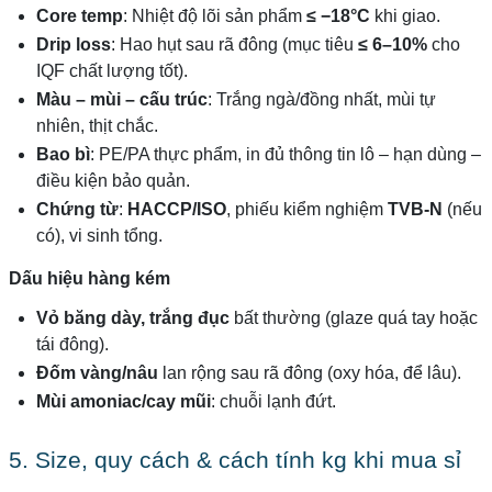
Core temp
: Nhiệt độ lõi sản phẩm
≤ −18°C
khi giao.
Drip loss
: Hao hụt sau rã đông (mục tiêu
≤ 6–10%
cho
IQF chất lượng tốt).
Màu – mùi – cấu trúc
: Trắng ngà/đồng nhất, mùi tự
nhiên, thịt chắc.
Bao bì
: PE/PA thực phẩm, in đủ thông tin lô – hạn dùng –
điều kiện bảo quản.
Chứng từ
:
HACCP/ISO
, phiếu kiểm nghiệm
TVB-N
(nếu
có), vi sinh tổng.
Dấu hiệu hàng kém
Vỏ băng dày, trắng đục
bất thường (glaze quá tay hoặc
tái đông).
Đốm vàng/nâu
lan rộng sau rã đông (oxy hóa, để lâu).
Mùi amoniac/cay mũi
: chuỗi lạnh đứt.
5. Size, quy cách & cách tính kg khi mua sỉ