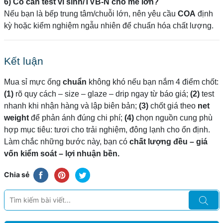
6) Có cần test vi sinh/TVB-N cho mẻ lớn?
Nếu bạn là bếp trung tâm/chuỗi lớn, nên yêu cầu
COA
định
kỳ hoặc kiểm nghiệm ngẫu nhiên để chuẩn hóa chất lượng.
Kết luận
Mua sỉ mực ống
chuẩn
không khó nếu bạn nắm 4 điểm chốt:
(1)
rõ quy cách – size – glaze – drip ngay từ báo giá;
(2)
test
nhanh khi nhận hàng và lập biên bản;
(3)
chốt giá theo
net
weight
để phản ánh đúng chi phí;
(4)
chọn nguồn cung phù
hợp mục tiêu: tươi cho trải nghiệm, đông lạnh cho ổn định.
Làm chắc những bước này, bạn có
chất lượng đều – giá
vốn kiểm soát – lợi nhuận bền.
Chia sẻ