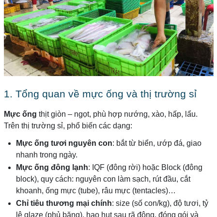
1. Tổng quan về mực ống và thị trường sỉ
Mực ống
thịt giòn – ngọt, phù hợp nướng, xào, hấp, lẩu.
Trên thị trường sỉ, phổ biến các dạng:
Mực ống tươi nguyên con
: bắt từ biển, ướp đá, giao
nhanh trong ngày.
Mực ống đông lạnh
: IQF (đông rời) hoặc Block (đông
block), quy cách: nguyên con làm sạch, rút đầu, cắt
khoanh, ống mực (tube), râu mực (tentacles)…
Chỉ tiêu thương mại chính
: size (số con/kg), độ tươi, tỷ
lệ glaze (phủ băng), hao hụt sau rã đông, đóng gói và