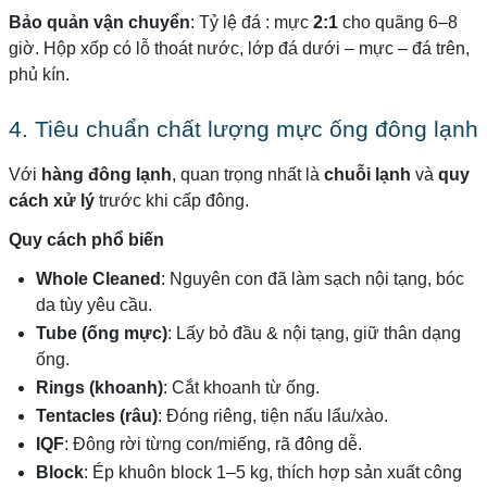
Bảo quản vận chuyển
: Tỷ lệ đá : mực
2:1
cho quãng 6–8
giờ. Hộp xốp có lỗ thoát nước, lớp đá dưới – mực – đá trên,
phủ kín.
4. Tiêu chuẩn chất lượng mực ống đông lạnh
Với
hàng đông lạnh
, quan trọng nhất là
chuỗi lạnh
và
quy
cách xử lý
trước khi cấp đông.
Quy cách phổ biến
Whole Cleaned
: Nguyên con đã làm sạch nội tạng, bóc
da tùy yêu cầu.
Tube (ống mực)
: Lấy bỏ đầu & nội tạng, giữ thân dạng
ống.
Rings (khoanh)
: Cắt khoanh từ ống.
Tentacles (râu)
: Đóng riêng, tiện nấu lẩu/xào.
IQF
: Đông rời từng con/miếng, rã đông dễ.
Block
: Ép khuôn block 1–5 kg, thích hợp sản xuất công