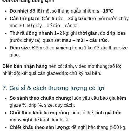
Đối với hàng đông lạnh
Đo nhiệt độ lõi
một số thùng ngẫu nhiên:
≤ −18°C
.
Cân trừ glaze
: Cân trước –
xả glaze
dưới vòi nước chảy
nhẹ 30–60 giây – để ráo – cân lại.
Thử rã đông nhanh
1–2 kg: ghi
thời gian
, đo
drip loss
(nước chảy ra), quan sát
màu – mùi – cấu trúc
.
Đếm size
: Đếm số con/miếng trong 1 kg để xác thực size
giao.
Biên bản nhận hàng
nên có: ảnh, video mở thùng; số lô;
nhiệt độ; kết quả cân glaze/drip; chữ ký hai bên.
7. Giá sỉ & cách thương lượng có lợi
So sánh theo chuẩn chung
: luôn yêu cầu báo giá
kèm
glaze %, drip %, size, quy cách.
Chốt theo khối lượng ròng
: nếu có thể,
tính giá trên
net weight
để tránh tranh cãi.
Chiết khấu theo sản lượng
: đề nghị bậc thang (≥50 kg,