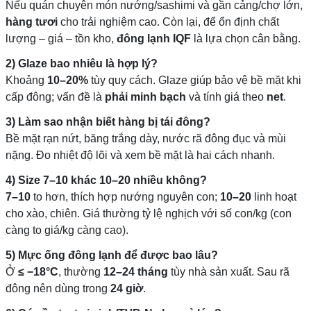
Nếu quán chuyên món nướng/sashimi và gần cảng/chợ lớn,
hàng tươi
cho trải nghiệm cao. Còn lại, để ổn định chất
lượng – giá – tồn kho,
đông lạnh IQF
là lựa chọn cân bằng.
2) Glaze bao nhiêu là hợp lý?
Khoảng
10–20%
tùy quy cách. Glaze giúp bảo vệ bề mặt khi
cấp đông; vấn đề là
phải minh bạch
và tính giá theo
net
.
3) Làm sao nhận biết hàng bị tái đông?
Bề mặt rạn nứt, băng trắng dày, nước rã đông đục và mùi
nặng. Đo nhiệt độ lõi và xem bề mặt là hai cách nhanh.
4) Size 7–10 khác 10–20 nhiều không?
7–10
to hơn, thích hợp nướng nguyên con;
10–20
linh hoạt
cho xào, chiên. Giá thường tỷ lệ nghịch với số con/kg (con
càng to giá/kg càng cao).
5) Mực ống đông lạnh để được bao lâu?
Ở
≤ −18°C
, thường
12–24 tháng
tùy nhà sản xuất. Sau rã
đông nên dùng trong
24 giờ
.