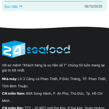
sạch mùi, thấm vị, ăn hoài không ngán. Kết hợp với sả băm
18/12/2025
thơm nồng và ớt cay the, món này lên đĩa là mùi thơm bốc lên
Đọc tiếp
đã thấy đói. Bài viết này hướng dẫn bạn cách...
Với sứ mệnh "Khách hàng là ưu tiên số 1" chúng tôi luôn mang lại
giá trị tốt nhất
Nhà máy:
Lô 3 Cảng cá Phan Thiết, P.Đức Thắng, TP. Phan Thiết,
Tỉnh Bình Thuận.
CN miền Nam:
86A Song Hành, P. An Phú, Thủ Đức, Tp. Hồ Chí
Minh.
CN miền Bắc:
TT2 - 32 KĐT mới Đại Kim, P.Đại Kim, Quận Hoàng