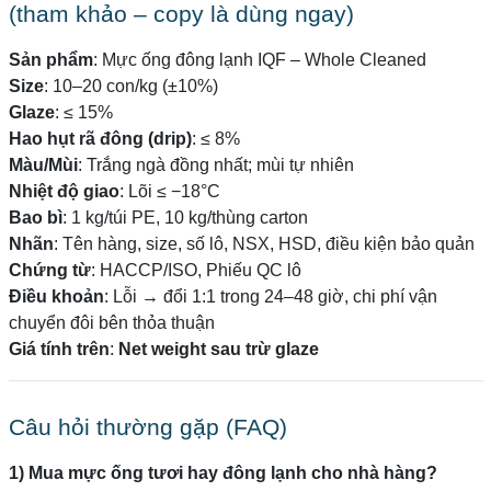
(tham khảo – copy là dùng ngay)
Sản phẩm
: Mực ống đông lạnh IQF – Whole Cleaned
Size
: 10–20 con/kg (±10%)
Glaze
: ≤ 15%
Hao hụt rã đông (drip)
: ≤ 8%
Màu/Mùi
: Trắng ngà đồng nhất; mùi tự nhiên
Nhiệt độ giao
: Lõi ≤ −18°C
Bao bì
: 1 kg/túi PE, 10 kg/thùng carton
Nhãn
: Tên hàng, size, số lô, NSX, HSD, điều kiện bảo quản
Chứng từ
: HACCP/ISO, Phiếu QC lô
Điều khoản
: Lỗi → đổi 1:1 trong 24–48 giờ, chi phí vận
chuyển đôi bên thỏa thuận
Giá tính trên
:
Net weight sau trừ glaze
Câu hỏi thường gặp (FAQ)
1) Mua mực ống tươi hay đông lạnh cho nhà hàng?