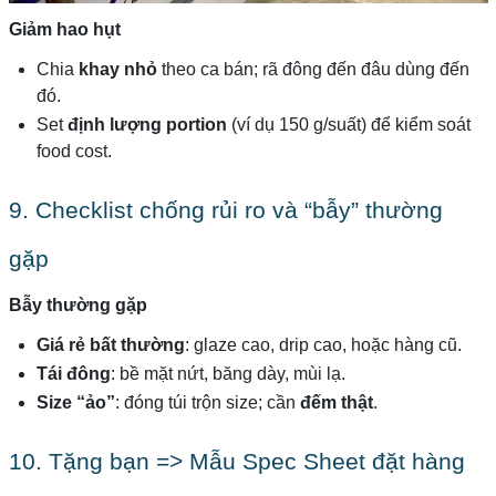
Giảm hao hụt
Chia
khay nhỏ
theo ca bán; rã đông đến đâu dùng đến
đó.
Set
định lượng portion
(ví dụ 150 g/suất) để kiểm soát
food cost.
9. Checklist chống rủi ro và “bẫy” thường
gặp
Bẫy thường gặp
Giá rẻ bất thường
: glaze cao, drip cao, hoặc hàng cũ.
Tái đông
: bề mặt nứt, băng dày, mùi lạ.
Size “ảo”
: đóng túi trộn size; cần
đếm thật
.
10. Tặng bạn => Mẫu Spec Sheet đặt hàng