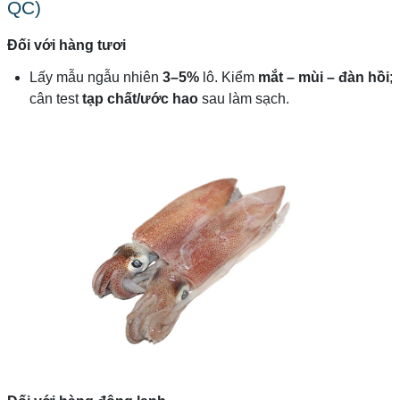
QC)
Đối với hàng tươi
Lấy mẫu ngẫu nhiên
3–5%
lô. Kiểm
mắt – mùi – đàn hồi
;
cân test
tạp chất/ước hao
sau làm sạch.