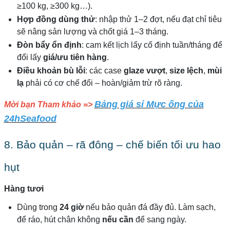
≥100 kg, ≥300 kg…).
Hợp đồng dùng thử
: nhập thử 1–2 đợt, nếu đạt chỉ tiêu
sẽ nâng sản lượng và chốt giá 1–3 tháng.
Đòn bẩy ổn định
: cam kết lịch lấy cố định tuần/tháng để
đổi lấy
giá/ưu tiên hàng
.
Điều khoản bù lỗi
: các case
glaze vượt
,
size lệch
,
mùi
lạ
phải có cơ chế đổi – hoàn/giảm trừ rõ ràng.
Bảng giá sỉ Mực ống của
Mời bạn Tham khảo =>
24hSeafood
8. Bảo quản – rã đông – chế biến tối ưu hao
hụt
Hàng tươi
Dùng trong
24 giờ
nếu bảo quản đá đầy đủ. Làm sạch,
để ráo, hút chân không
nếu cần
để sang ngày.