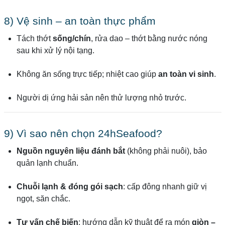
8) Vệ sinh – an toàn thực phẩm
Tách thớt
sống/chín
, rửa dao – thớt bằng nước nóng
sau khi xử lý nội tạng.
Không ăn sống trực tiếp; nhiệt cao giúp
an toàn vi sinh
.
Người dị ứng hải sản nên thử lượng nhỏ trước.
9) Vì sao nên chọn 24hSeafood?
Nguồn nguyên liệu đánh bắt
(không phải nuôi), bảo
quản lạnh chuẩn.
Chuỗi lạnh & đóng gói sạch
: cấp đông nhanh giữ vị
ngọt, săn chắc.
Tư vấn chế biến
: hướng dẫn kỹ thuật để ra món
giòn –