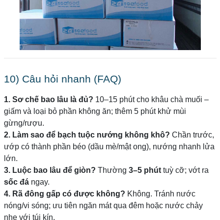
10) Câu hỏi nhanh (FAQ)
1. Sơ chế bao lâu là đủ?
10–15 phút cho khâu chà muối –
giấm và loại bỏ phần không ăn; thêm 5 phút khử mùi
gừng/rượu.
2. Làm sao để bạch tuộc nướng không khô?
Chần trước,
ướp có thành phần béo (dầu mè/mật ong), nướng nhanh lửa
lớn.
3. Luộc bao lâu để giòn?
Thường
3–5 phút
tuỳ cỡ; vớt ra
sốc đá
ngay.
4. Rã đông gấp có được không?
Không. Tránh nước
nóng/vi sóng; ưu tiên ngăn mát qua đêm hoặc nước chảy
nhẹ với túi kín.