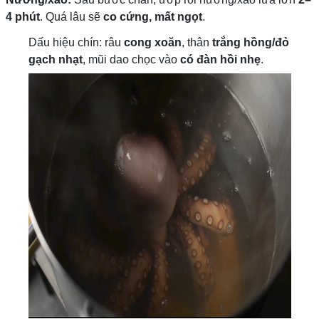
4 phút
. Quá lâu sẽ
co cứng, mất ngọt
.
Dấu hiệu chín: râu
cong xoăn
, thân
trắng hồng/đỏ
gạch nhạt
, mũi dao chọc vào
có đàn hồi nhẹ
.