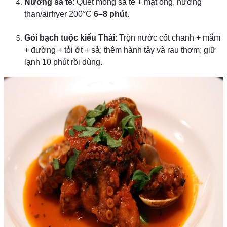
Nướng sa tế
: Quét mỏng sa tế + mật ong, nướng
than/airfryer 200°C
6–8 phút
.
Gỏi bạch tuộc kiểu Thái
: Trộn nước cốt chanh + mắm
+ đường + tỏi ớt + sả; thêm hành tây và rau thơm; giữ
lạnh 10 phút rồi dùng.