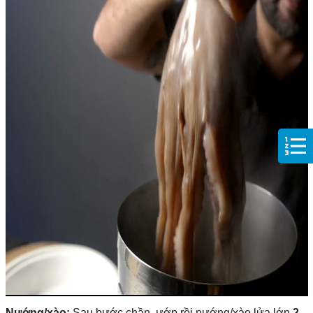
Nướng/xào:
Sau bước chần, ướp rồi nướng/xào lửa lớn
2–