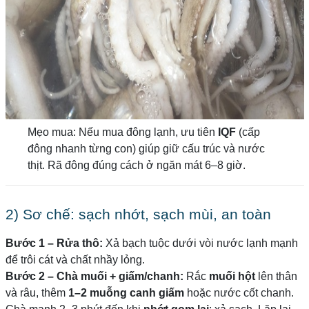
Mẹo mua: Nếu mua đông lạnh, ưu tiên
IQF
(cấp
đông nhanh từng con) giúp giữ cấu trúc và nước
thịt. Rã đông đúng cách ở ngăn mát 6–8 giờ.
2) Sơ chế: sạch nhớt, sạch mùi, an toàn
Bước 1 – Rửa thô:
Xả bạch tuộc dưới vòi nước lạnh mạnh
để trôi cát và chất nhầy lỏng.
Bước 2 – Chà muối + giấm/chanh:
Rắc
muối hột
lên thân
và râu, thêm
1–2 muỗng canh giấm
hoặc nước cốt chanh.