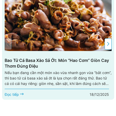
Bao Tử Cá Basa Xào Sả Ớt: Món “hao Cơm” Giòn Cay
Thơm Đúng Điệu
Nếu bạn đang cần một món xào vừa nhanh gọn vừa “bắt cơm”,
thì bao tử cá basa xào sả ớt là lựa chọn rất đáng thử. Bao tử
cá có cái hay riêng: giòn nhẹ, sần sật, khi làm đúng cách sẽ
sạch mùi, thấm vị, ăn hoài không ngán. Kết hợp với sả băm
18/12/2025
thơm nồng và ớt cay the, món này lên đĩa là mùi thơm bốc lên
Đọc tiếp
đã thấy đói. Bài viết này hướng dẫn bạn cách...