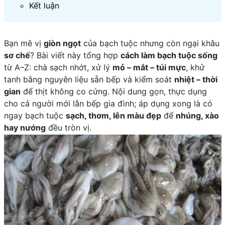
Kết luận
Bạn mê vị
giòn ngọt
của bạch tuộc nhưng còn ngại khâu
sơ chế
? Bài viết này tổng hợp
cách làm bạch tuộc sống
từ A–Z: chà sạch nhớt, xử lý
mỏ – mắt – túi mực
, khử
tanh bằng nguyên liệu sẵn bếp và kiểm soát
nhiệt – thời
gian
để thịt không co cứng. Nội dung gọn, thực dụng
cho cả người mới lẫn bếp gia đình; áp dụng xong là có
ngay bạch tuộc
sạch, thơm, lên màu đẹp
để
nhúng, xào
hay nướng
đều tròn vị.