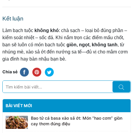
Kết luận
Làm bạch tuộc
không khó
: chà sạch – loại bỏ đúng phần –
kiểm soát nhiệt – sốc đá. Khi nắm trọn các điểm mấu chốt,
bạn sẽ luôn có món bạch tuộc
giòn, ngọt, không tanh
, từ
nhúng mè, xào sả ớt đến nướng sa tế—đủ vị cho mâm cơm
gia đình hay bàn nhậu bạn bè.
Chia sẻ
BÀI VIẾT MỚI
Bao tử cá basa xào sả ớt: Món “hao cơm” giòn
cay thơm đúng điệu