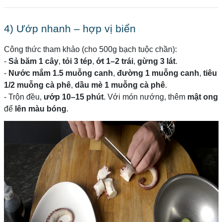
4) Ướp nhanh – hợp vị biển
Công thức tham khảo (cho 500g bạch tuộc chần):
-
Sả băm 1 cây
,
tỏi 3 tép
,
ớt 1–2 trái
,
gừng 3 lát
.
-
Nước mắm 1.5 muỗng canh
,
đường 1 muỗng canh
,
tiêu
1/2 muỗng cà phê
,
dầu mè 1 muỗng cà phê
.
- Trộn đều,
ướp 10–15 phút
. Với món nướng, thêm
mật ong
để
lên màu bóng
.