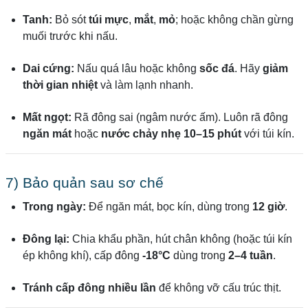
Tanh:
Bỏ sót
túi mực
,
mắt
,
mỏ
; hoặc không chần gừng
muối trước khi nấu.
Dai cứng:
Nấu quá lâu hoặc không
sốc đá
. Hãy
giảm
thời gian nhiệt
và làm lạnh nhanh.
Mất ngọt:
Rã đông sai (ngâm nước ấm). Luôn rã đông
ngăn mát
hoặc
nước chảy nhẹ 10–15 phút
với túi kín.
7) Bảo quản sau sơ chế
Trong ngày:
Để ngăn mát, bọc kín, dùng trong
12 giờ
.
Đông lại:
Chia khẩu phần, hút chân không (hoặc túi kín
ép không khí), cấp đông
-18°C
dùng trong
2–4 tuần
.
Tránh cấp đông nhiều lần
để không vỡ cấu trúc thịt.