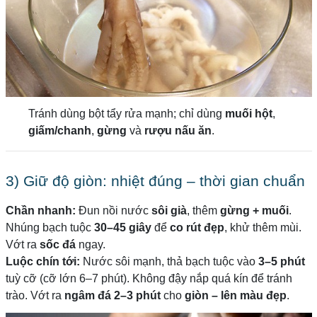
Tránh dùng bột tẩy rửa mạnh; chỉ dùng
muối hột
,
giấm/chanh
,
gừng
và
rượu nấu ăn
.
3) Giữ độ giòn: nhiệt đúng – thời gian chuẩn
Chần nhanh:
Đun nồi nước
sôi già
, thêm
gừng + muối
.
Nhúng bạch tuộc
30–45 giây
để
co rút đẹp
, khử thêm mùi.
Vớt ra
sốc đá
ngay.
Luộc chín tới:
Nước sôi mạnh, thả bạch tuộc vào
3–5 phút
tuỳ cỡ (cỡ lớn 6–7 phút). Không đậy nắp quá kín để tránh
trào. Vớt ra
ngâm đá 2–3 phút
cho
giòn – lên màu đẹp
.