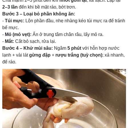
Chà mạnh 2–3 phút đến khi
nhớt gom lại
; xả sạch. Lặp lại
2–3 lần
đến khi bề mặt ráo, bớt trơn.
Bước 3 – Loại bỏ phần không ăn:
-
Túi mực:
Lộn phần đầu, nhẹ nhàng kéo túi mực ra để tránh
bể mực.
-
Mỏ (mỏ vẹt):
Ấn ở trung tâm chân râu, lấy mỏ ra.
-
Mắt:
Cắt bỏ sạch, rửa lại.
Bước 4 – Khử mùi sâu:
Ngâm
5 phút
với hỗn hợp nước
lạnh + vài lát
gừng đập
+
rượu trắng (tuỳ chọn)
; xả nhanh,
để ráo.