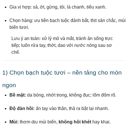
Gia vị hợp: sả, ớt, gừng, tỏi, lá chanh, tiêu xanh.
Chọn hàng: ưu tiên bạch tuộc đánh bắt, thịt săn chắc, mùi
biển tươi.
Lưu ý an toàn: xử lý mỏ và mắt, tránh ăn sống trực
tiếp; luôn rửa tay, thớt, dao với nước nóng sau sơ
chế.
1) Chọn bạch tuộc tươi – nền tảng cho món
ngon
Bề mặt:
da bóng, nhớt trong, không đục; lốm đốm rõ.
Độ đàn hồi:
ấn tay vào thân, thả ra bật lại nhanh.
Mùi:
thơm dịu mùi biển,
không hôi khét
hay khai.