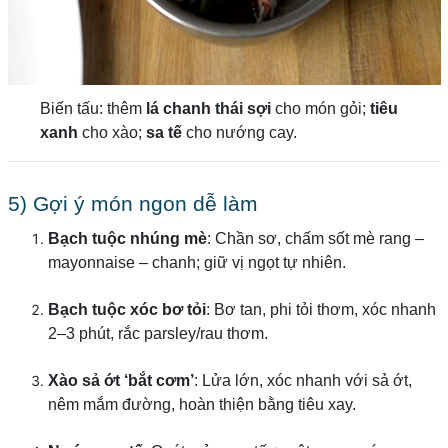
Biến tấu: thêm
lá chanh thái sợi
cho món gỏi;
tiêu
xanh
cho xào;
sa tế
cho nướng cay.
5) Gợi ý món ngon dễ làm
Bạch tuộc nhúng mè
: Chần sơ, chấm sốt mè rang –
mayonnaise – chanh; giữ vị ngọt tự nhiên.
Bạch tuộc xóc bơ tỏi
: Bơ tan, phi tỏi thơm, xóc nhanh
2–3 phút, rắc parsley/rau thơm.
Xào sả ớt ‘bắt cơm’
: Lửa lớn, xóc nhanh với sả ớt,
nêm mắm đường, hoàn thiện bằng tiêu xay.